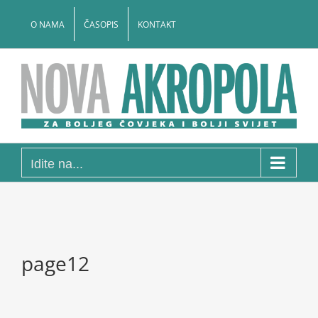
Skip
to
O NAMA
ČASOPIS
KONTAKT
content
Idite na...
page12