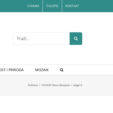
O NAMA
ČASOPIS
KONTAKT
Search
for:
ST I PRIRODA
MOZAIK
Početna
/
10/2020 Nova Akropola
/
page12