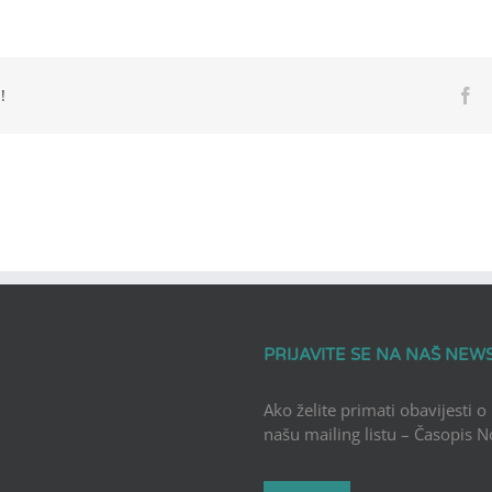
!
Fa
PRIJAVITE SE NA NAŠ NEW
Ako želite primati obavijesti o
našu mailing listu – Časopis 