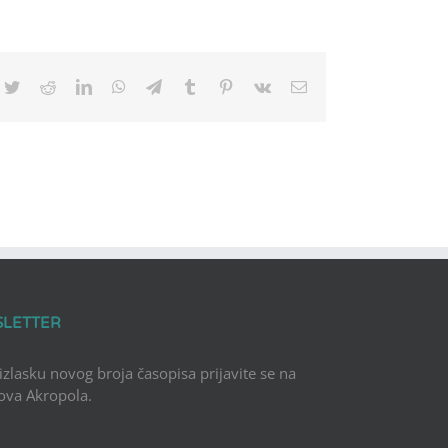
cebook
Twitter
Reddit
LinkedIn
WhatsApp
Telegram
Tumblr
Pinterest
Vk
Email
SLETTER
 izlasku novog broja časopisa prijavite se na
Nova Akropola.