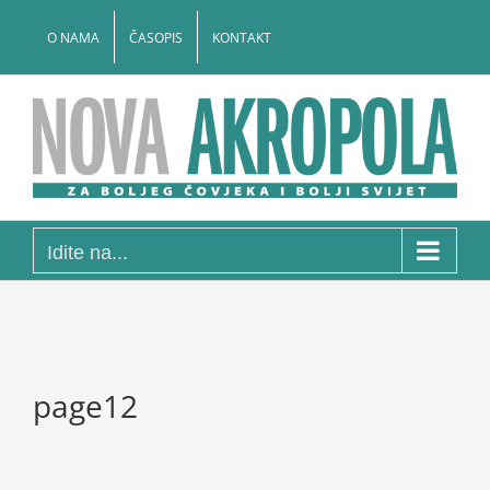
Skip
to
O NAMA
ČASOPIS
KONTAKT
content
Idite na...
page12