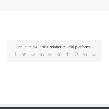
Podijelite ovu priču, odaberite vašu platformu!
Facebook
Twitter
Reddit
LinkedIn
WhatsApp
Telegram
Tumblr
Pinterest
Vk
Email