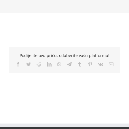
Podijelite ovu priču, odaberite vašu platformu!
Facebook
Twitter
Reddit
LinkedIn
WhatsApp
Telegram
Tumblr
Pinterest
Vk
Email