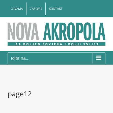
Skip
to
O NAMA
ČASOPIS
KONTAKT
content
Idite na...
page12