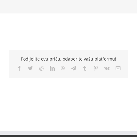
Podijelite ovu priču, odaberite vašu platformu!
Facebook
Twitter
Reddit
LinkedIn
WhatsApp
Telegram
Tumblr
Pinterest
Vk
Email