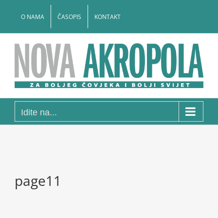
Skip
to
O NAMA
ČASOPIS
KONTAKT
content
Idite na...
page11