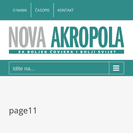
Skip
to
O NAMA
ČASOPIS
KONTAKT
content
Idite na...
page11