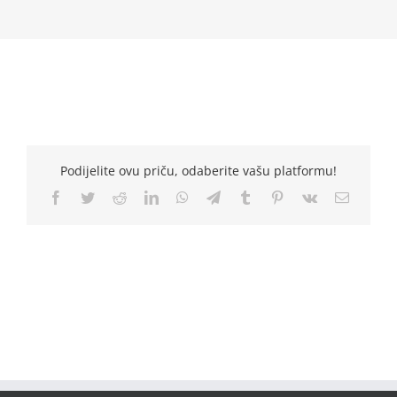
Podijelite ovu priču, odaberite vašu platformu!
Facebook
Twitter
Reddit
LinkedIn
WhatsApp
Telegram
Tumblr
Pinterest
Vk
Email