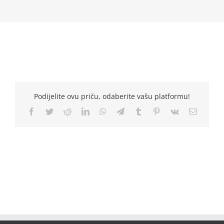
Podijelite ovu priču, odaberite vašu platformu!
Facebook
Twitter
Reddit
LinkedIn
WhatsApp
Telegram
Tumblr
Pinterest
Vk
Email