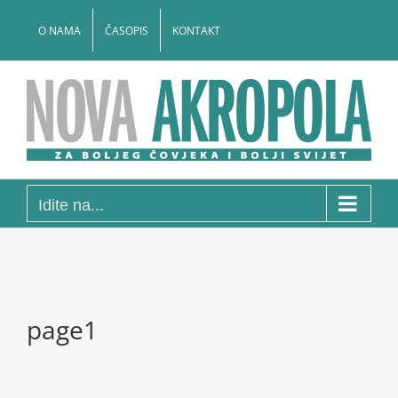
Skip
to
O NAMA
ČASOPIS
KONTAKT
content
Idite na...
page1