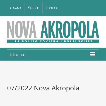
Skip
to
O NAMA
ČASOPIS
KONTAKT
content
Idite na...
07/2022 Nova Akropola