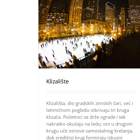
Klizalište
Klizališta, dio gradskih zimskih čari, već i
letimičnom pogledu otkrivaju tri kruga
klizača. Početnici se drže ograde i tek
nakratko okušaju na ledu; oni u drugom
krugu uče osnove samostalnog kretanja,
dok središnji krug formiraju iskusni