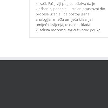
klizači. Pažljiviji pogled otkriva da je
vježbanje, padanje i ustajanje sastavni dio
procesa učenja i da postoji jasna
analogija između umijeća klizanja i
umijeća življenja, te da od sklada
klizališta možemo izvući životne pouke.