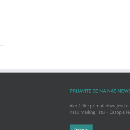
PRIJAVITE SE NA NAŠ NEW
Ako želite primati obavijesti o
našu mailing listu – Časopis 
Prijava