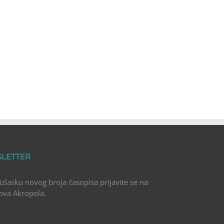
SLETTER
 izlasku novog broja časopisa prijavite se na
Nova Akropola.