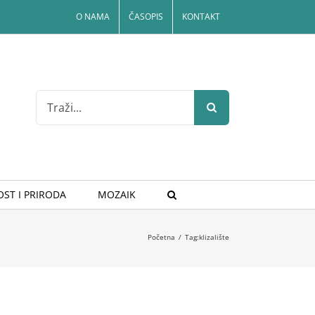
O NAMA
ČASOPIS
KONTAKT
Search
for:
ST I PRIRODA
MOZAIK
Početna
/
Tag:
klizalište