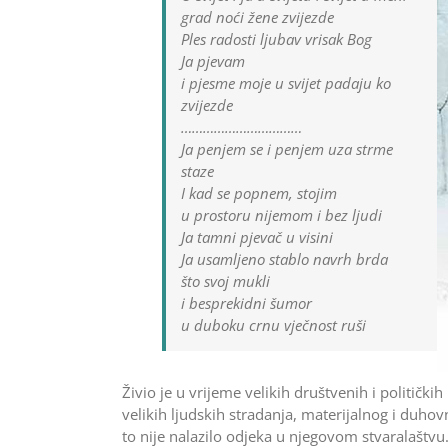
grad noći žene zvijezde
Ples radosti ljubav vrisak Bog
Ja pjevam
i pjesme moje u svijet padaju ko
zvijezde
……………………………
Ja penjem se i penjem uza strme
staze
I kad se popnem, stojim
u prostoru nijemom i bez ljudi
Ja tamni pjevač u visini
Ja usamljeno stablo navrh brda
što svoj mukli
i besprekidni šumor
u duboku crnu vječnost ruši
Živio je u vrijeme velikih društvenih i politički
velikih ljudskih stradanja, materijalnog i duhov
to nije nalazilo odjeka u njegovom stvaralaštvu