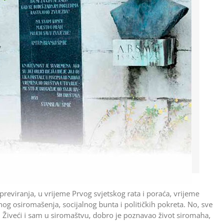
h previranja, u vrijeme Prvog svjetskog rata i poraća, vrijeme
nog osiromašenja, socijalnog bunta i političkih pokreta. No, sve
. Živeći i sam u siromaštvu, dobro je poznavao život siromaha,