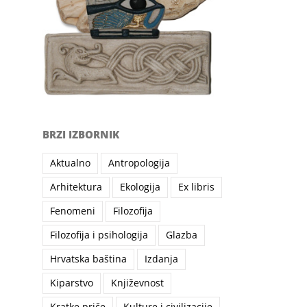
BRZI IZBORNIK
Aktualno
Antropologija
Arhitektura
Ekologija
Ex libris
Fenomeni
Filozofija
Filozofija i psihologija
Glazba
Hrvatska baština
Izdanja
Kiparstvo
Književnost
Kratke priče
Kulture i civilizacije