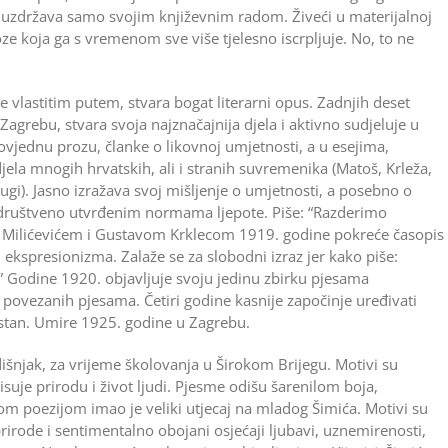
uzdržava samo svojim književnim radom. Živeći u materijalnoj
loze koja ga s vremenom sve više tjelesno iscrpljuje. No, to ne
de vlastitim putem, stvara bogat literarni opus. Zadnjih deset
agrebu, stvara svoja najznačajnija djela i aktivno sudjeluje u
vjednu prozu, članke o likovnoj umjetnosti, a u esejima,
jela mnogih hrvatskih, ali i stranih suvremenika (Matoš, Krleža,
rugi). Jasno izražava svoj mišljenje o umjetnosti, a posebno o
u i društveno utvrđenim normama ljepote. Piše: “Razderimo
 Milićevićem i Gustavom Krklecom 1919. godine pokreće časopis
 ekspresionizma. Zalaže se za slobodni izraz jer kako piše:
.” Godine 1920. objavljuje svoju jedinu zbirku pjesama
i povezanih pjesama. Četiri godine kasnije započinje uređivati
lestan. Umire 1925. godine u Zagrebu.
išnjak, za vrijeme školovanja u Širokom Brijegu. Motivi su
uje prirodu i život ljudi. Pjesme odišu šarenilom boja,
m poezijom imao je veliki utjecaj na mladog Šimića. Motivi su
rirode i sentimentalno obojani osjećaji ljubavi, uznemirenosti,