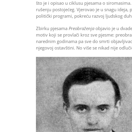
što je i opisao u ciklusu pjesama o siromasima. 
rušenju postojećeg. Vjerovao je u snagu ideja, 
politički programi, pokreću razvoj ljudskog duh
Zbirku pjesama
Preobraženja
objavio je u dvade
motiv koji se provlači kroz sve pjesme: preobraž
narednim godinama pa sve do smrti objavljivao
njegovoj ostavštini. No više se nikad nije odluč