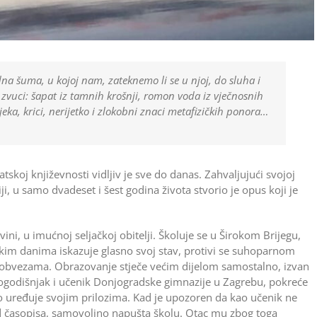
dna šuma, u kojoj nam, zateknemo li se u njoj, do sluha i
zvuci: šapat iz tamnih krošnji, romon voda iz vječnosnih
eka, krici, nerijetko i zlokobni znaci metafizičkih ponora…
tskoj književnosti vidljiv je sve do danas. Zahvaljujući svojoj
iji, u samo dvadeset i šest godina života stvorio je opus koji je
i, u imućnoj seljačkoj obitelji. Školuje se u ­Širokom Brijegu,
kim danima iskazuje glasno svoj stav, protivi se suhoparnom
 obvezama. Obrazovanje stječe većim dijelom samostalno, izvan
ogodišnjak i učenik Donjogradske gimnazije u Zagrebu, pokreće
 uređuje svojim prilozima. Kad je upozoren da kao učenik ne
 od časopisa, samovoljno napušta školu. Otac mu zbog toga