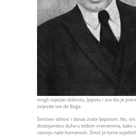
mogli osjećati dobrotu, ljepotu i sve što je po
­zvijezde sve do Boga.
Šimićevi stihovi i danas zrače ljepotom. No, on
dostojanstvo duha u teškim vremenima, kako u
razvoju naše humanosti. Šimić je tome svjedoči