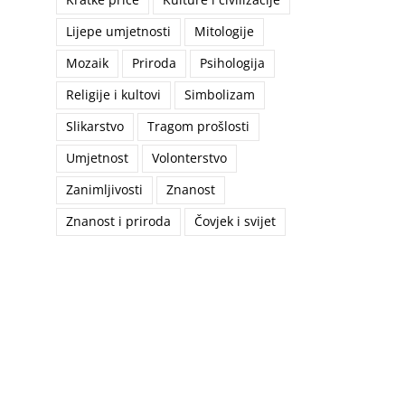
Lijepe umjetnosti
Mitologije
Mozaik
Priroda
Psihologija
Religije i kultovi
Simbolizam
Slikarstvo
Tragom prošlosti
Umjetnost
Volonterstvo
Zanimljivosti
Znanost
Znanost i priroda
Čovjek i svijet