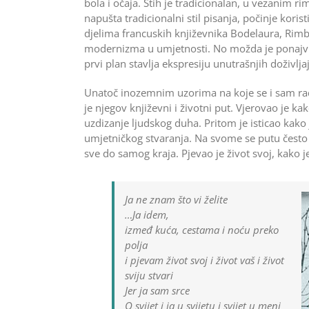
bola i očaja. Stih je tradicionalan, u vezanim 
napušta tradicionalni stil pisanja, počinje koris
djelima francuskih književnika Bodelaura, Rimb
modernizma u umjetnosti. No možda je ponajvi
prvi plan stavlja ekspresiju unutrašnjih doživlja
Unatoč inozemnim uzorima na koje se i sam rad
je njegov književni i životni put. Vjerovao je ka
uzdizanje ljudskog duha. Pritom je isticao kako
umjetničkog stvaranja. Na svome se putu često 
sve do samog kraja. Pjevao je život svoj, kako
Ja ne znam što vi želite
…Ja idem,
izmeđ kuća, cestama i noću preko
polja
i pjevam život svoj i život vaš i život
sviju stvari
Jer ja sam srce
O svijet i ja u svijetu i svijet u meni