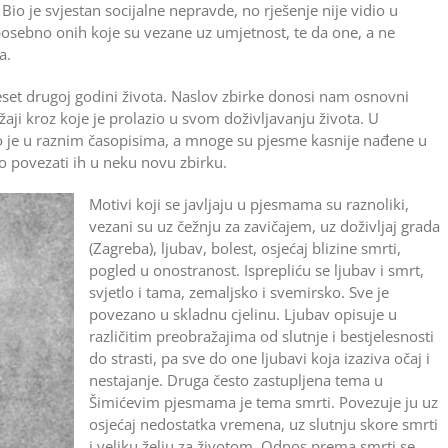
Bio je svjestan socijalne nepravde, no rješenje nije vidio u
posebno onih koje su vezane uz umjetnost, te da one, a ne
a.
set drugoj godini života. Naslov zbirke donosi nam osnovni
aji kroz koje je prolazio u svom doživljavanju života. U
 je u raznim časopisima, a mnoge su pjesme kasnije nađene u
io povezati ih u neku novu zbirku.
Motivi koji se javljaju u pjesmama su raznoliki,
vezani su uz čežnju za zavičajem, uz doživljaj grada
(Zagreba), ljubav, bolest, osjećaj blizine smrti,
pogled u onostranost. Isprepliću se ljubav i smrt,
svjetlo i tama, zemaljsko i svemirsko. Sve je
povezano u skladnu cjelinu. Ljubav opisuje u
različitim preobražajima od slutnje i bestjelesnosti
do strasti, pa sve do one ljubavi koja izaziva očaj i
nestajanje. Druga često zastupljena tema u
Šimićevim pjesmama je tema smrti. Povezuje ju uz
osjećaj nedostatka vremena, uz slutnju skore smrti
i veliku želju za životom. Odnos prema smrti se