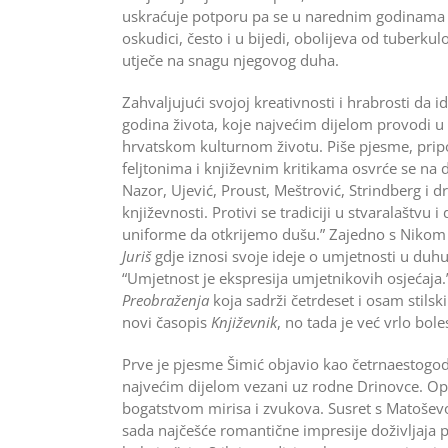
uskraćuje potporu pa se u narednim godinama 
oskudici, često i u bijedi, obolijeva od tuberku
utječe na snagu njegovog duha.
Zahvaljujući svojoj kreativnosti i hrabrosti da i
godina života, koje najvećim dijelom provodi u Z
hrvatskom kulturnom životu. Piše pjesme, pripo
feljtonima i književnim kritikama osvrće se na d
Nazor, Ujević, Proust, Meštrović, Strindberg i d
književnosti. Protivi se tradiciji u stvaralaštv
uniforme da otkrijemo dušu.” Zajedno s Nikom
Juriš
gdje iznosi svoje ideje o umjetnosti u duhu
“Umjetnost je ekspresija umjetnikovih osjećaja
Preobraženja
koja sadrži četrdeset i osam stilsk
novi časopis
Književnik
, no tada je već vrlo bo
Prve je pjesme Šimić objavio kao četrnaestogod
najvećim dijelom vezani uz rodne Drinovce. Opis
bogatstvom mirisa i zvukova. Susret s Matoševo
sada najčešće romantične impresije doživljaja p