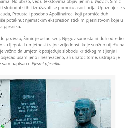
rimama. No ubrzo, već u tekstovima objavljenim u
Vijavici
, Šimić
titi slobodni stih i izražavati se pomoću asocijacija. Upoznaje se s
auda, Prousta i posebno Apollinairea, koji promiče duh
še potaknut njemačkim ekspresionističkim pjesništvom koje u
ja pjesnika.
o pozivao, Šimić je ostao svoj. Njegov samostalni duh odredio
ko su ljepota i umjetnost trajne vrijednosti koje snažno utječu na
 je važno da umjetnik posjeduje slobodu kritičkog mišljenja i
osjećao usamljeno i neshvaćeno, ali unatoč tome, ustrajao je
 je sam napisao u
Pjesmi pjesnika
: