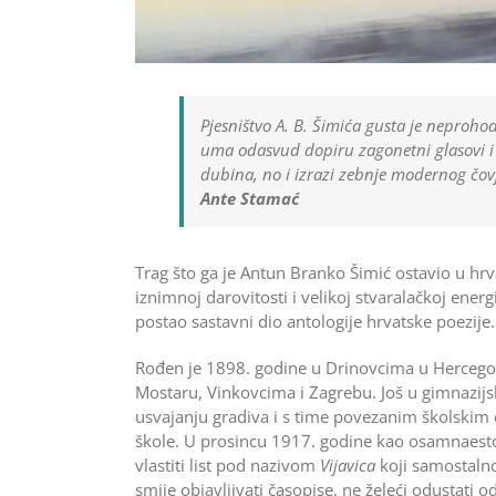
Pjesništvo A. B. Šimića gusta je neproho
uma odasvud dopiru zagonetni glasovi i 
dubina, no i izrazi zebnje modernog čovj
Ante Stamać
Trag što ga je Antun Branko Šimić ostavio u hrva
iznimnoj darovitosti i velikoj stvaralačkoj energ
postao sastavni dio antologije hrvatske poezije.
Rođen je 1898. godine u Drinovcima u Hercegovin
Mostaru, Vinkovcima i Zagrebu. Još u gimnazijs
usvajanju gradiva i s time povezanim školskim
škole. U prosincu 1917. godine kao osamnaest
vlastiti list pod nazivom
Vijavica
koji samostalno
smije objavljivati časopise, ne želeći odustati