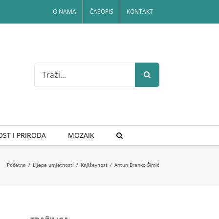
O NAMA
ČASOPIS
KONTAKT
Search
for:
ST I PRIRODA
MOZAIK
Početna
/
Lijepe umjetnosti
/
Književnost
/
Antun Branko Šimić