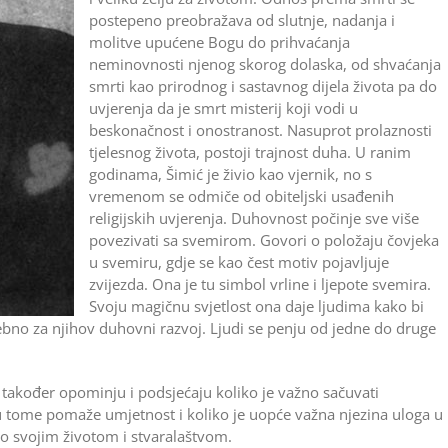
postepeno preobražava od slutnje, nadanja i
molitve upućene Bogu do prihvaćanja
neminovnosti njenog skorog dolaska, od shvaćanja
smrti kao prirodnog i sastavnog dijela života pa do
uvjerenja da je smrt misterij koji vodi u
beskonačnost i onostranost. Nasuprot prolaznosti
tjelesnog života, postoji trajnost duha. U ranim
godinama, Šimić je živio kao vjernik, no s
vremenom se odmiče od obiteljski usađenih
religijskih uvjerenja. Duhovnost počinje sve više
povezivati sa svemirom. Govori o položaju čovjeka
u svemiru, gdje se kao čest motiv pojavljuje
zvijezda. Ona je tu simbol vrline i ljepote svemira.
Svoju magičnu svjetlost ona daje ljudima kako bi
trebno za njihov duhovni razvoj. Ljudi se penju od jedne do druge
i također opominju i podsjećaju koliko je važno sačuvati
 tome pomaže umjetnost i koliko je uopće važna njezina uloga u
o svojim životom i stvaralaštvom.