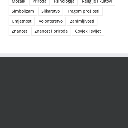
Mozaik
Priroda
Psihologija
Religije i kultovi
Simbolizam
Slikarstvo
Tragom prošlosti
Umjetnost
Volonterstvo
Zanimljivosti
Znanost
Znanost i priroda
Čovjek i svijet