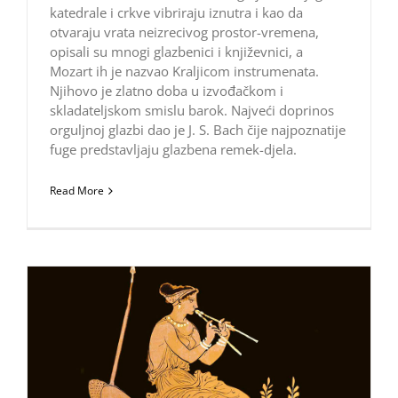
katedrale i crkve vibriraju iznutra i kao da
otvaraju vrata neizrecivog prostor-vremena,
opisali su mnogi glazbenici i književnici, a
Mozart ih je nazvao Kraljicom instrumenata.
Njihovo je zlatno doba u izvođačkom i
skladateljskom smislu barok. Najveći doprinos
orguljnoj glazbi dao je J. S. Bach čije najpoznatije
fuge predstavljaju glazbena remek-djela.
Read More