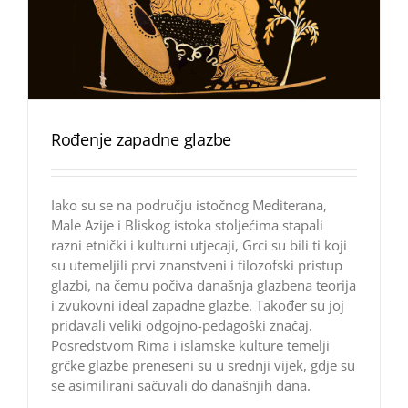
Rođenje zapadne glazbe
Iako su se na području istočnog Mediterana,
Male Azije i Bliskog istoka stoljećima stapali
razni etnički i kulturni utjecaji, Grci su bili ti koji
su utemeljili prvi znanstveni i filozofski pristup
glazbi, na čemu počiva današnja glazbena teorija
i zvukovni ideal zapadne glazbe. Također su joj
pridavali veliki odgojno-pedagoški značaj.
Posredstvom Rima i islamske kulture temelji
grčke glazbe preneseni su u srednji vijek, gdje su
se asimilirani sačuvali do današnjih dana.