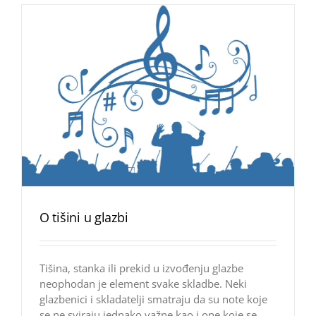
O tišini u glazbi
Tišina, stanka ili prekid u izvođenju glazbe
neophodan je element svake skladbe. Neki
glazbenici i skladatelji smatraju da su note koje
se ne sviraju jednako važne kao i one koje se