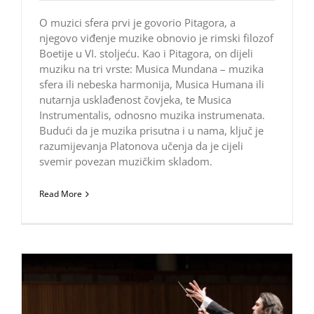
O muzici sfera prvi je govorio Pitagora, a
njegovo viđenje muzike obnovio je rimski filozof
Boetije u VI. stoljeću. Kao i Pitagora, on dijeli
muziku na tri vrste: Musica Mundana – muzika
sfera ili nebeska harmonija, Musica Humana ili
nutarnja usklađenost čovjeka, te Musica
Instrumentalis, odnosno muzika instrumenata.
Budući da je muzika prisutna i u nama, ključ je
razumijevanja Platonova učenja da je cijeli
svemir povezan muzičkim skladom.
Read More