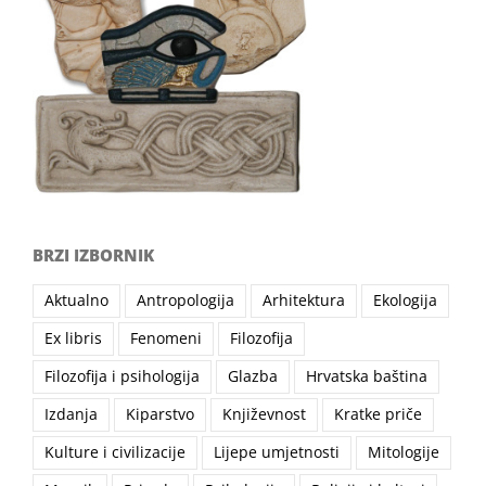
BRZI IZBORNIK
Aktualno
Antropologija
Arhitektura
Ekologija
Ex libris
Fenomeni
Filozofija
Filozofija i psihologija
Glazba
Hrvatska baština
Izdanja
Kiparstvo
Književnost
Kratke priče
Kulture i civilizacije
Lijepe umjetnosti
Mitologije