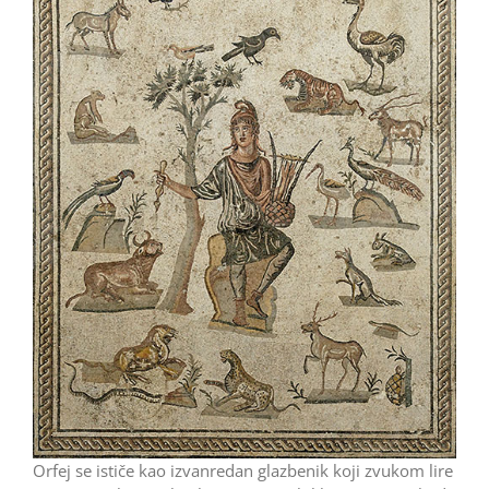
Orfej se ističe kao izvanredan glazbenik koji zvukom lire