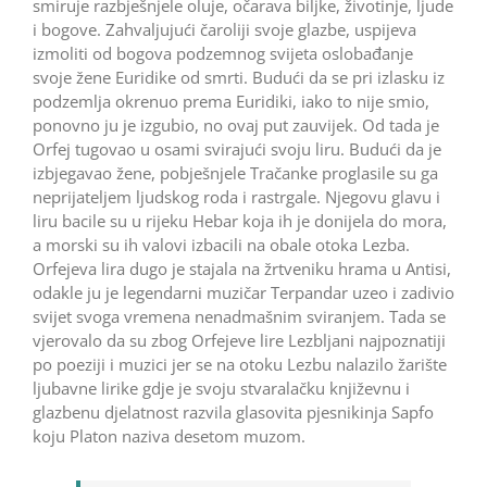
smiruje razbješnjele oluje, očarava biljke, životinje, ljude
i bogove. Zahvaljujući čaroliji svoje glazbe, uspijeva
izmoliti od bogova podzemnog svijeta oslobađanje
svoje žene Euridike od smrti. Budući da se pri izlasku iz
podzemlja okrenuo prema Euridiki, iako to nije smio,
ponovno ju je izgubio, no ovaj put zauvijek. Od tada je
Orfej tugovao u osami svirajući svoju liru. Budući da je
izbjegavao žene, pobješnjele Tračanke proglasile su ga
neprijateljem ljudskog roda i rastrgale. Njegovu glavu i
liru bacile su u rijeku Hebar koja ih je donijela do mora,
a morski su ih valovi izbacili na obale otoka Lezba.
Orfejeva lira dugo je stajala na žrtveniku hrama u Antisi,
odakle ju je legendarni muzičar Terpandar uzeo i zadivio
svijet svoga vremena nenadmašnim sviranjem. Tada se
vjerovalo da su zbog Orfejeve lire Lezbljani najpoznatiji
po poeziji i muzici jer se na otoku Lezbu nalazilo žarište
ljubavne lirike gdje je svoju stvaralačku književnu i
glazbenu djelatnost razvila glasovita pjesnikinja Sapfo
koju Platon naziva desetom muzom.