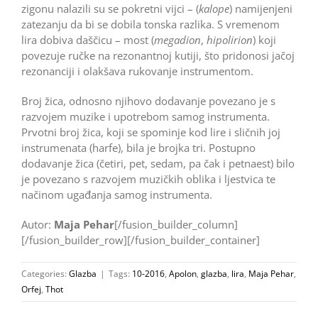
zigonu nalazili su se pokretni vijci – (
kalope
) namijenjeni
zatezanju da bi se dobila tonska razlika. S vremenom
lira dobiva daščicu – most (
megadion
,
hipolirion
) koji
povezuje ručke na rezonantnoj kutiji, što pridonosi jačoj
rezonanciji i olakšava rukovanje instrumentom.
Broj žica, odnosno njihovo dodavanje povezano je s
razvojem muzike i upotrebom samog instrumenta.
Prvotni broj žica, koji se spominje kod lire i sličnih joj
instrumenata (harfe), bila je brojka tri. Postupno
dodavanje žica (četiri, pet, sedam, pa čak i petnaest) bilo
je povezano s razvojem muzičkih oblika i ljestvica te
načinom ugađanja samog instrumenta.
Autor:
Maja Pehar
[/fusion_builder_column]
[/fusion_builder_row][/fusion_builder_container]
Categories:
Glazba
|
Tags:
10-2016
,
Apolon
,
glazba
,
lira
,
Maja Pehar
,
Orfej
,
Thot