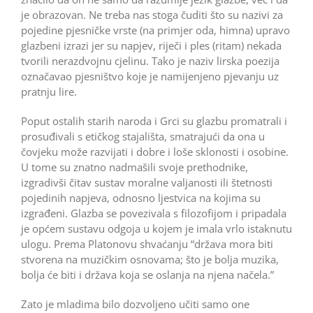
je obrazovan. Ne treba nas stoga čuditi što su nazivi za
pojedine pjesničke vrste (na primjer oda, himna) upravo
glazbeni izrazi jer su napjev, riječi i ples (ritam) nekada
tvorili nerazdvojnu cjelinu. Tako je naziv lirska poezija
označavao pjesništvo koje je namijenjeno pjevanju uz
pratnju lire.
Poput ostalih starih naroda i Grci su glazbu promatrali i
prosuđivali s etičkog stajališta, smatrajući da ona u
čovjeku može razvijati i dobre i loše sklonosti i osobine.
U tome su znatno nadmašili svoje prethodnike,
izgradivši čitav sustav moralne valjanosti ili štetnosti
pojedinih napjeva, odnosno ljestvica na kojima su
izgrađeni. Glazba se povezivala s filozofijom i pripadala
je općem sustavu odgoja u kojem je imala vrlo istaknutu
ulogu. Prema Platonovu shvaćanju “država mora biti
stvorena na muzičkim osnovama; što je bolja muzika,
bolja će biti i država koja se oslanja na njena načela.”
Zato je mladima bilo dozvoljeno učiti samo one