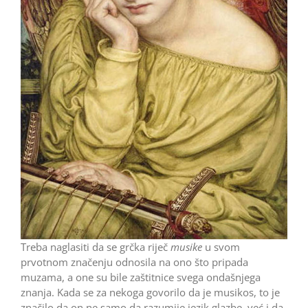
Treba naglasiti da se grčka riječ
musike
u svom
prvotnom značenju odnosila na ono što pripada
muzama, a one su bile zaštitnice svega ondašnjega
znanja. Kada se za nekoga govorilo da je musikos, to je
značilo da on ne samo da razumije jezik glazbe, već i da