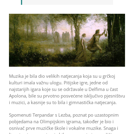
Muzika je bila dio velikih natjecanja koja su u grčkoj
kulturi imala važnu ulogu. Pitijske igre, jedne od
najstarijih igara koje su se održavale u Delfima u čast
Apolona, bile su prvotno posvećene isključivo pjesništvu
i muzici, a kasnije su to bila i gimnastička natjecanja.
Spomenuti Terpandar s Lezba, poznat po uzastopnim
pobjedama na Olimpijskim igrama, također je bio i
osnivač prve muzičke škole i vokalne muzike. Snaga i