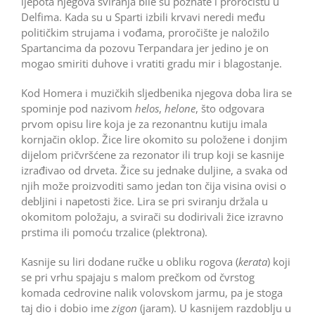
ljepota njegova sviranja bile su poznate i proročištu u
Delfima. Kada su u Sparti izbili krvavi neredi među
političkim strujama i vođama, proročište je naložilo
Spartancima da pozovu Terpandara jer jedino je on
mogao smiriti duhove i vratiti gradu mir i blagostanje.
Kod Homera i muzičkih sljedbenika njegova doba lira se
spominje pod nazivom
helos
,
helone
, što odgovara
prvom opisu lire koja je za rezonantnu kutiju imala
kornjačin oklop. Žice lire okomito su položene i donjim
dijelom pričvršćene za rezonator ili trup koji se kasnije
izrađivao od drveta. Žice su jednake duljine, a svaka od
njih može proizvoditi samo jedan ton čija visina ovisi o
debljini i napetosti žice. Lira se pri sviranju držala u
okomitom položaju, a svirači su dodirivali žice izravno
prstima ili pomoću trzalice (plektrona).
Kasnije su liri dodane ručke u obliku rogova (
kerata
) koji
se pri vrhu spajaju s malom prečkom od čvrstog
komada cedrovine nalik volovskom jarmu, pa je stoga
taj dio i dobio ime
zigon
(jaram). U kasnijem razdoblju u