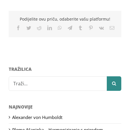
Podijelite ovu priču, odaberite vašu platformu!
Facebook
Twitter
Reddit
LinkedIn
WhatsApp
Telegram
Tumblr
Pinterest
Vk
Email
TRAŽILICA
Search
for:
NAJNOVIJE
Alexander von Humboldt
Pleme Ašaninka – Harmoniziranje s prirodom