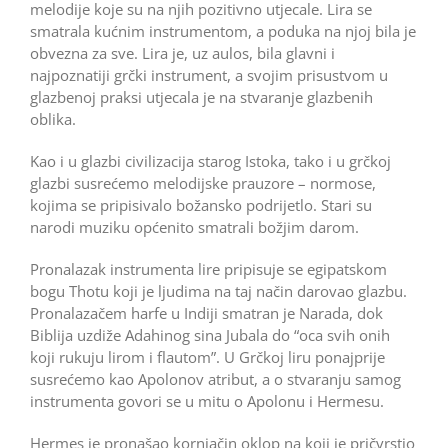
melodije koje su na njih pozitivno utjecale. Lira se
smatrala kućnim instrumentom, a poduka na njoj bila je
obvezna za sve. Lira je, uz aulos, bila glavni i
najpoznatiji grčki instrument, a svojim prisustvom u
glazbenoj praksi utjecala je na stvaranje glazbenih
oblika.
Kao i u glazbi civilizacija starog Istoka, tako i u grčkoj
glazbi susrećemo melodijske prauzore – normose,
kojima se pripisivalo božansko podrijetlo. Stari su
narodi muziku općenito smatrali božjim darom.
Pronalazak instrumenta lire pripisuje se egipatskom
bogu Thotu koji je ljudima na taj način darovao glazbu.
Pronalazačem harfe u Indiji smatran je Narada, dok
Biblija uzdiže Adahinog sina Jubala do “oca svih onih
koji rukuju lirom i flautom”. U Grčkoj liru ponajprije
susrećemo kao Apolonov atribut, a o stvaranju samog
instrumenta govori se u mitu o Apolonu i Hermesu.
Hermes je pronašao kornjačin oklop na koji je pričvrstio