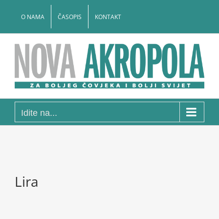
Skip
to
O NAMA
ČASOPIS
KONTAKT
content
Idite na...
Lira