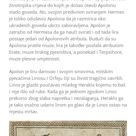
životinjska crijeva do kojih je došao otevši Apolonu
stado goveda. No, svojim predivnim sviranjem Hermes
je toliko oduševio Apolona da je razmirica oko
ukradenih goveda ubrzo zaboravljena. Apolon je
zatražio od Hermesa da ga nauči svirati i od tada lira
postaje jedan od Apolonovih atributa. Budući da su
Apolona pratile muze, lira je također postala atributom
Erate, muze lirskog pjesništva, a ponekad i Terpsihore,
muze plesne umjetnosti.
Apolon je liru darovao i svojim sinovima, mitskim
pjevačima Linosu i Orfeju čiji su životi tragično završili.
Linos je glazbi poučavao mladog Herakla kojemu to baš
i nije išlo od ruke. Kada ga je jednom zgodom Linos
prekorio zbog slaba napretka i nezalaganja, Heraklo ga
je tako snažno udario lirom po glavi da je Linos ostao na
mjestu mrtav.