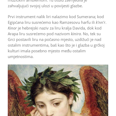
zahvaljujući svojoj ulozi u povijesti glazbe.
Prvi instrument nalik liri nalazimo kod Sumerana; kod
Egipćana liru susrećemo kao Ramzesovu harfu ili
k’nn’r
.
Kinor
je hebrejski naziv za liru kralja Davida, dok kod
Arapa liru susrećemo pod nazivom
kinira
. No, tek su
Grci postavili liru na počasno mjesto, uzdižući je nad
ostalim instrumentima, baš kao što je i glazba u grčkoj
kulturi imala posebno mjesto među ostalim
umjetnostima.