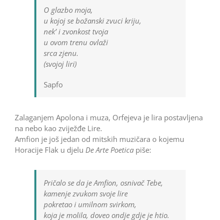
O glazbo moja,
u kojoj se božanski zvuci kriju,
nek’ i zvonkost tvoja
u ovom trenu ovlaži
srca zjenu.
(svojoj liri)
Sapfo
Zalaganjem Apolona i muza, Orfejeva je lira postavljena
na nebo kao zviježđe Lire.
Amfion je još jedan od mitskih muzičara o kojemu
Horacije Flak u djelu
De Arte Poetica
piše:
Pričalo se da je Amfion, osnivač Tebe,
kamenje zvukom svoje lire
pokretao i umilnom svirkom,
koja je molila, doveo ondje gdje je htio.