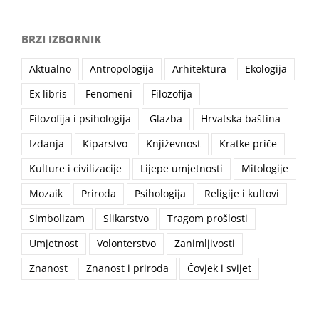
BRZI IZBORNIK
Aktualno
Antropologija
Arhitektura
Ekologija
Ex libris
Fenomeni
Filozofija
Filozofija i psihologija
Glazba
Hrvatska baština
Izdanja
Kiparstvo
Književnost
Kratke priče
Kulture i civilizacije
Lijepe umjetnosti
Mitologije
Mozaik
Priroda
Psihologija
Religije i kultovi
Simbolizam
Slikarstvo
Tragom prošlosti
Umjetnost
Volonterstvo
Zanimljivosti
Znanost
Znanost i priroda
Čovjek i svijet