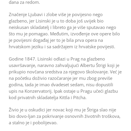
dana za redom.
Značenje Ljubavi i zlobe više je povijesno nego
glazbeno, jer Lisinski je u to doba još uvijek bio
neiskusan skladatelj i libreto ga je više sputavao nego
što mu je pomagao. Međutim, izvođenje ove opere bilo
je povijesni događaj jer to je bila prva opera na
hrvatskom jeziku i sa sadržajem iz hrvatske povijesti.
Godine 1847. Lisinski odlazi u Prag na glazbeno
usavršavanje, naravno zahvaljujući Albertu Štrigi koji je
prikupio novčana sredstva za njegovo školovanje. Već je
na početku doživio razočaranje jer mu zbog previše
godina, tada je imao dvadeset sedam, nisu dopustili
upis na Konzervatorij. Ipak ostaje u Pragu učeći glazbu
kod privatnih skladatelja Kittla i Pitcha.
Živio je u oskudici jer novac koji mu je Štriga slao nije
bio dovo-ljan za pokrivanje osnovnih životnih troškova,
a stalno je i pobolijevao.