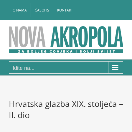
Skip
to
O NAMA
ČASOPIS
KONTAKT
content
Idite na...
Hrvatska glazba XIX. stoljeća –
II. dio