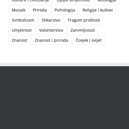
Mozaik
Priroda
Psihologija
Religije i kultovi
Simbolizam
Slikarstvo
Tragom prošlosti
Umjetnost
Volonterstvo
Zanimljivosti
Znanost
Znanost i priroda
Čovjek i svijet