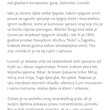
naš glazbeni kompozitor gosp. Vatroslav Lisinski.
Iako je stvorio djela velike ljepote, nakon njegove smrti
posve se ugasilo sjećanje na njegov život i stvaralaštvo.
Igrom sudbine, tome je kumovao upravo onaj koji mu je
za života najviše pomogao. Alberto Štriga kod sebe je
čuvao sto dvadeset njegovih skladbi i tek ih je 1893.
godine prodao Pjevačkom društvu “Kolo” u Zagrebu,
trideset devet godina nakon skladateljeve smrti. Tko
zna, možda ih je na taj način i sačuvao.
Lisinski je skladao više od sedamdeset solo pjesama od
kojih su i danas najpoznatije: Prosto zrakom ptica leti,
Vojnička pjesma, Ribar, te biseri ljubavne lirike: Miruj,
miruj srce moje, Tuga djevojke, Na vjetar. Napisao je
oko četrdeset zborskih skladbi, ofertorij Cum invocarem
i razna instrume- n­talna djela za klavir i orkestar.
Zastao je na početku svog stvaralačkog puta, ali je
svojim djelima pokazao pravu romantičarsku prirodu.
Bio je lirik profinjenih osjećaja, ali je u isto vrijeme