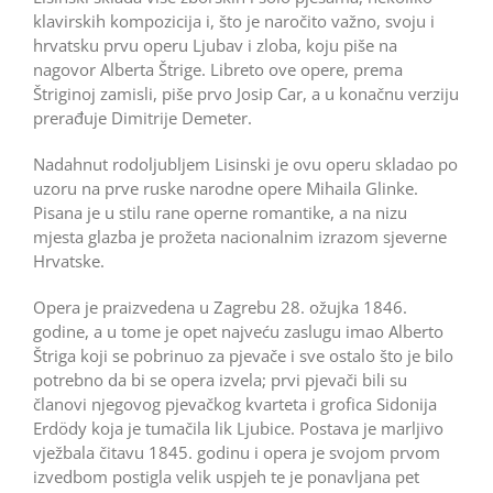
klavirskih kompozicija i, što je naročito važno, svoju i
hrvatsku prvu operu Ljubav i zloba, koju piše na
nagovor Alberta Štrige. Libreto ove opere, prema
Štriginoj zamisli, piše prvo Josip Car, a u konačnu verziju
prerađuje Dimitrije Demeter.
Nadahnut rodoljubljem Lisinski je ovu operu skladao po
uzoru na prve ruske narodne opere Mihaila Glinke.
Pisana je u stilu rane operne romantike, a na nizu
mjesta glazba je prožeta nacionalnim izrazom sjeverne
Hrvatske.
Opera je praizvedena u Zagrebu 28. ožujka 1846.
godine, a u tome je opet najveću zaslugu imao Alberto
Štriga koji se pobrinuo za pjevače i sve ostalo što je bilo
potrebno da bi se opera izvela; prvi pjevači bili su
članovi njegovog pjevačkog kvarteta i grofica Sidonija
Erdödy koja je tumačila lik Ljubice. Postava je marljivo
vježbala čitavu 1845. godinu i opera je svojom prvom
izvedbom postigla velik uspjeh te je ponavljana pet