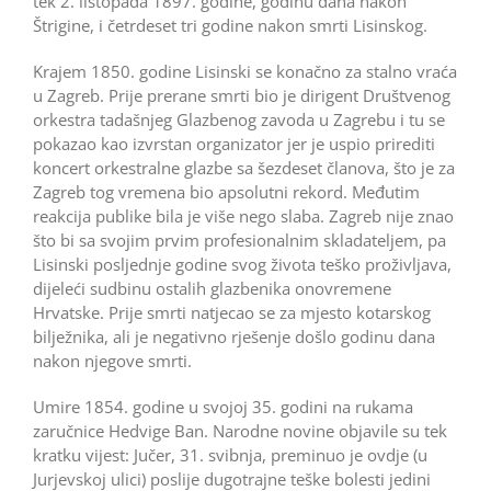
tek 2. listopada 1897. godine, godinu dana nakon
Štrigine, i četrdeset tri godine nakon smrti Lisinskog.
Krajem 1850. godine Lisinski se konačno za stalno vraća
u Zagreb. Prije prerane smrti bio je dirigent Društvenog
orkestra tadašnjeg Glazbenog zavoda u Zagrebu i tu se
pokazao kao izvrstan organizator jer je uspio prirediti
koncert orkestralne glazbe sa šezdeset članova, što je za
Zagreb tog vremena bio apsolutni rekord. Međutim
reakcija publike bila je više nego slaba. Zagreb nije znao
što bi sa svojim prvim profesionalnim skladateljem, pa
Lisinski posljednje godine svog života teško proživljava,
dijeleći sudbinu ostalih glazbenika onovremene
Hrvatske. Prije smrti natjecao se za mjesto kotarskog
bilježnika, ali je negativno rješenje došlo godinu dana
nakon njegove smrti.
Umire 1854. godine u svojoj 35. godini na rukama
zaručnice Hedvige Ban. Narodne novine ­objavile su tek
kratku vijest: Jučer, 31. svibnja, preminuo je ovdje (u
Jurjevskoj ulici) poslije dugotrajne teške bolesti jedini