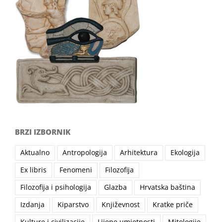
BRZI IZBORNIK
Aktualno
Antropologija
Arhitektura
Ekologija
Ex libris
Fenomeni
Filozofija
Filozofija i psihologija
Glazba
Hrvatska baština
Izdanja
Kiparstvo
Književnost
Kratke priče
Kulture i civilizacije
Lijepe umjetnosti
Mitologije