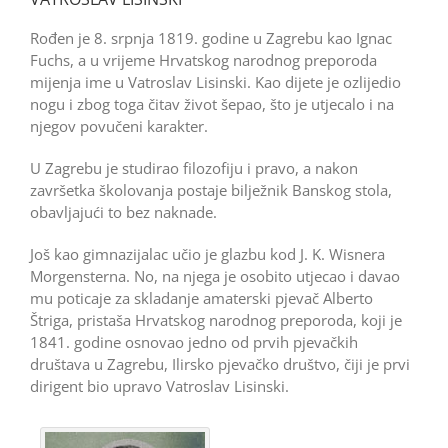
Rođen je 8. srpnja 1819. godine u Zagrebu kao Ignac
Fuchs, a u vrijeme Hrvatskog narodnog preporoda
mijenja ime u Vatroslav Lisinski. Kao dijete je ozlijedio
nogu i zbog toga čitav život šepao, što je utjecalo i na
njegov povučeni karakter.
U Zagrebu je studirao filozofiju i pravo, a nakon
završetka školovanja postaje bilježnik Banskog stola,
obavljajući to bez naknade.
Još kao gimnazijalac učio je glazbu kod J. K. Wisnera
Morgen­sterna. No, na njega je osobito utjecao i davao
mu poticaje za skladanje amaterski pjevač Alberto
Štriga, pristaša Hrvatskog narodnog preporoda, koji je
1841. godine osnovao jedno od prvih pjevačkih
društava u Zagrebu, Ilirsko pjevačko društvo, čiji je prvi
dirigent bio upravo Vatroslav Lisinski.