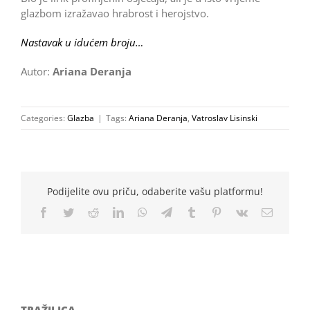
glazbom izražavao hrabrost i herojstvo.
Nastavak u idućem broju…
Autor:
Ariana Deranja
Categories:
Glazba
|
Tags:
Ariana Deranja
,
Vatroslav Lisinski
Podijelite ovu priču, odaberite vašu platformu!
Facebook
Twitter
Reddit
LinkedIn
WhatsApp
Telegram
Tumblr
Pinterest
Vk
Email