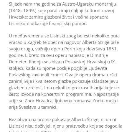
Slijede nemirne godine za Austro-Ugarsku monarhiju
(1848.-1849.) koje paraliziraju daljnji kulturni razvoj
Hrvatske; zamire glazbeni život i većina sponzora
Lisinskom otkazuje financijsku pomoć.
U međuvremenu se Lisinski zbog bolesti nekoliko puta
vraćao u Zagreb te opet na nagovor Alberta Štrige piše
svoju drugu, važniju operu Porin koju dovršava 1851.
godine. Libreto za ovu operu napi­sao je Dimitrije
Demeter. Radnja se zbiva u Posavskoj Hrvatskoj u IX.
stoljeću kada su njome poslije pogibije Ljudevita
Posavskog zavladali Franci. Ova je opera dramaturški
zanimljivija i kvalitetom glazbe pokazuje skladateljevu
glazbenu zrelost. Ima nekoliko prekrasnih arija koje se
često izvode na koncertnim programima. Najpoznatije
arije su Zbor Hrvatica, ljubavna romansa Zorko moja i
arija Sveslava u ­tamnici.
Bez obzira na brojne pokušaje Alberta Štrige, ni on ni
Lisinski nisu doživjeli njenu praizvedbu koja se dogodila