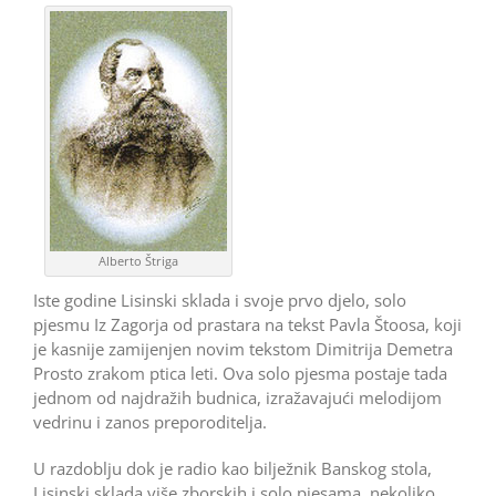
Alberto Štriga
Iste godine Lisinski sklada i svoje prvo djelo, solo
pjesmu Iz Zagorja od prastara na tekst Pavla Štoosa, koji
je kasnije zamijenjen novim tekstom Dimitrija Demetra
Prosto zrakom ptica leti. Ova solo pjesma postaje tada
jednom od najdražih budnica, izražavajući melodijom
vedrinu i zanos preporoditelja.
U razdoblju dok je radio kao bilježnik Banskog stola,
Lisinski sklada više zborskih i solo pjesama, nekoliko