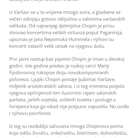
U Varšavi se u to vrijeme mnogo svira, a glazbene se
večeri odvijaju gotovo isključivo u salonima varšavskih
velikaša. Od najranijeg djetinjstva Chopin je prisu-
stvovao koncertima velikih virtuoza poput Paganinija,
upoznao je Jana Nepomuka Hummela i njihovi su
koncerti ostavili velik utisak na njegovu dušu.
Prvi javni nastup kao pijanist Chopin je imao u devetoj
godini. Iste godine predao je ruskoj carici Mariji
Fjodorovnoj rukopise dviju novokomponiranih
poloneza. Ljupki Chopin postaje ljubimac Varšave,
miljenik aristokratskih salona, i iz tog vremena potječe
njegova opčinjenost tim iluzornim rajem salonskih
parketa, jarkih svjetala, svilenih toaleta i posluge u
livrejama koja ga nikad nije potpuno napustila. No uviđa
i njihovu površnost.
Iz tog su razdoblja sačuvana mnoga Chopinova pisma
koja odišu živošću, srdačnošću, bistrinom, duhovitošću,