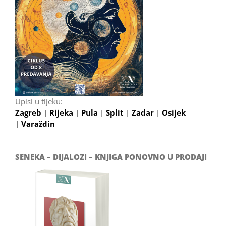
Upisi u tijeku:
Zagreb
|
Rijeka
|
Pula
|
Split
|
Zadar
|
Osijek
|
Varaždin
SENEKA – DIJALOZI – KNJIGA PONOVNO U PRODAJI