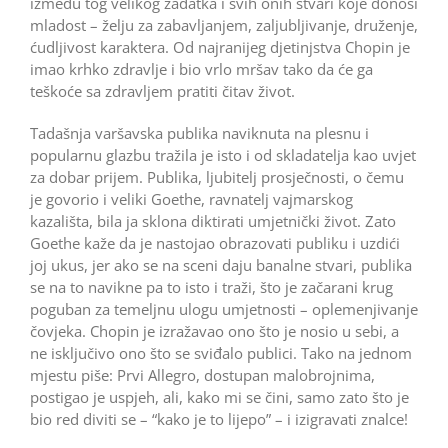
između tog velikog zadatka i svih onih stvari koje donosi
mladost – želju za zabavljanjem, zaljubljivanje, druženje,
ćudljivost karaktera. Od najranijeg djetinjstva Chopin je
imao krhko zdravlje i bio vrlo mršav tako da će ga
teškoće sa zdravljem pratiti čitav život.
Tadašnja varšavska publika naviknuta na plesnu i
popularnu glazbu tražila je isto i od skladatelja kao uvjet
za dobar prijem. Publika, ljubitelj prosječnosti, o čemu
je govorio i veliki Goethe, ravnatelj vajmarskog
kazališta, bila ja sklona diktirati umjetnički život. Zato
Goethe kaže da je nastojao obrazovati publiku i uzdići
joj ukus, jer ako se na sceni daju banalne stvari, publika
se na to navikne pa to isto i traži, što je začarani krug
poguban za temeljnu ulogu umjetnosti – oplemenjivanje
čovjeka. Chopin je izražavao ono što je nosio u sebi, a
ne isključivo ono što se sviđalo publici. Tako na jednom
mjestu piše: Prvi Allegro, dostupan malobrojnima,
postigao je uspjeh, ali, kako mi se čini, samo zato što je
bio red diviti se – “kako je to lijepo” – i izigravati znalce!