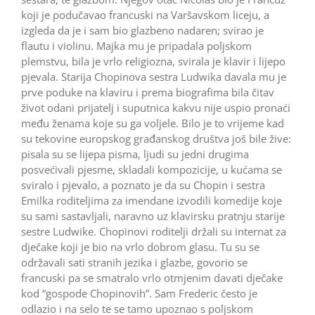
koji je podučavao francuski na Varšavskom liceju, a
izgleda da je i sam bio glazbeno nadaren; svirao je
flautu i violinu. Majka mu je pripadala poljskom
plemstvu, bila je vrlo religiozna, svirala je klavir i lijepo
pjevala. Starija Chopinova sestra Ludwika davala mu je
prve poduke na klaviru i prema biografima bila čitav
život odani prijatelj i suputnica kakvu nije uspio pronaći
među ženama koje su ga voljele. Bilo je to vrijeme kad
su tekovine europskog građanskog društva još bile žive:
pisala su se lijepa pisma, ljudi su jedni drugima
posvećivali pjesme, skladali kompozicije, u kućama se
sviralo i pjevalo, a poznato je da su Chopin i sestra
Emilka roditeljima za imendane izvodili komedije koje
su sami sastavljali, naravno uz klavirsku pratnju starije
sestre Ludwike. Chopinovi roditelji držali su internat za
dječake koji je bio na vrlo dobrom glasu. Tu su se
održavali sati stranih jezika i glazbe, govorio se
francuski pa se smatralo vrlo otmjenim davati dječake
kod “gospode Chopinovih”. Sam Frederic često je
odlazio i na selo te se tamo upoznao s poljskom