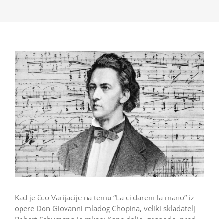
Kad je čuo Varijacije na temu “La ci darem la mano” iz
ope­re Don Giovanni mladog Chopina, veliki skladatelj
Robert Schumann je rekao: Kape dolje, gospodo, pred