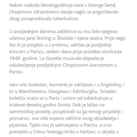
Nakon raskida devetogodišnje veze s George Sand,
Chopinovo zdravstveno stanje naglo se pogoršavalo
zbog uznapredovale tuberkuloze.
U posljednjim danima zašti­tnice su mu bile njegova
učenica Jane Stirling iz Škotske i njena sestra. Prije nego
što ih je posjetio u Londonu, održao je posljednji
koncert u Parizu, sedam dana prije početka revolucije
1848. godine. La Gazette musicale objavila je
oduševljenje posljednjim Chopinovim koncertom u
Parizu.
Iako vrlo bolestan, koncer­te je održavao i u Engleskoj, i
to u Manchesteru, Glasgowu i Edin­burghu. Svladan
bolešću vraća se u Pariz i umire od tuberkuloze u
trideset devetoj godini života. Dok je ležao na
samrtničkoj postelji, posjećivali su ga mnogi prijatelji i
poznanici, sve više svjesni veličine ovog skladatelja i
pijanista. Tijelo mu je sahranjeno u Parizu, a srce
prenijeto u Crkvu Svetoga križa u Varšavi, u skladu s