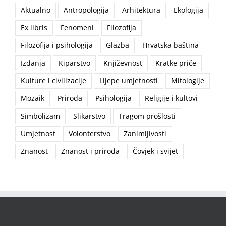
Aktualno
Antropologija
Arhitektura
Ekologija
Ex libris
Fenomeni
Filozofija
Filozofija i psihologija
Glazba
Hrvatska baština
Izdanja
Kiparstvo
Književnost
Kratke priče
Kulture i civilizacije
Lijepe umjetnosti
Mitologije
Mozaik
Priroda
Psihologija
Religije i kultovi
Simbolizam
Slikarstvo
Tragom prošlosti
Umjetnost
Volonterstvo
Zanimljivosti
Znanost
Znanost i priroda
Čovjek i svijet