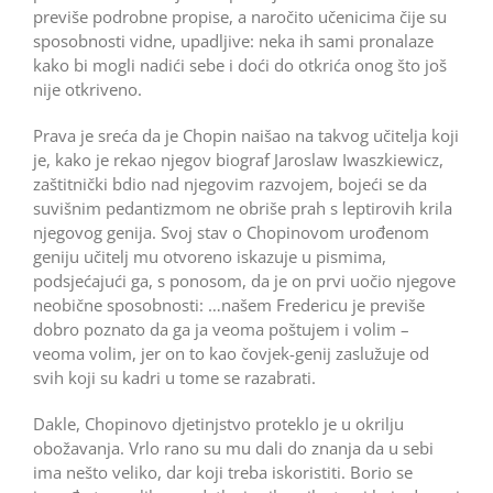
previše podrobne propise, a naročito učenicima čije su
sposobnosti vidne, upadljive: neka ih sami pronalaze
kako bi mogli nadići sebe i doći do otkrića onog što još
nije otkriveno.
Prava je sreća da je Chopin naišao na takvog učitelja koji
je, kako je rekao njegov biograf Jaroslaw Iwaszkiewicz,
zaštitnički bdio nad njegovim razvojem, bojeći se da
suvišnim pedantizmom ne obriše prah s leptirovih krila
njegovog genija. Svoj stav o Chopinovom urođenom
geniju učitelj mu otvoreno iskazuje u pismima,
podsjećajući ga, s ponosom, da je on prvi uočio njegove
neobične sposobnosti: …našem Fredericu je previše
dobro poznato da ga ja veoma poštujem i volim –
veoma volim, jer on to kao čovjek-genij zaslužuje od
svih koji su kadri u tome se razabrati.
Dakle, Chopinovo djetinjstvo proteklo je u okrilju
obožavanja. Vrlo rano su mu dali do znanja da u sebi
ima nešto veliko, dar koji treba iskoristiti. Borio se