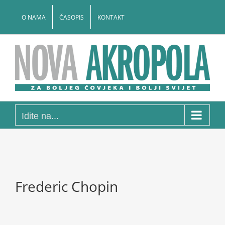
Skip
to
O NAMA
ČASOPIS
KONTAKT
content
Idite na...
Frederic Chopin