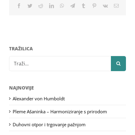
Facebook
Twitter
Reddit
LinkedIn
WhatsApp
Telegram
Tumblr
Pinterest
Vk
Email
TRAŽILICA
Search
for:
NAJNOVIJE
Alexander von Humboldt
Pleme Ašaninka – Harmoniziranje s prirodom
Duhovni otpor i trgovanje pažnjom