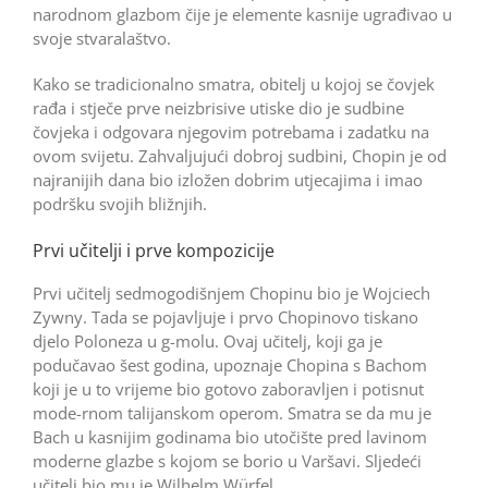
narodnom glazbom čije je elemente kasnije ugrađivao u
svoje stvaralaštvo.
Kako se tradicionalno smatra, obitelj u kojoj se čovjek
rađa i stječe prve neizbrisive utiske dio je sudbine
čovjeka i odgovara njegovim potrebama i zadatku na
ovom svijetu. Zahvaljujući dobroj sudbini, Chopin je od
najranijih dana bio izložen dobrim utjecajima i imao
podršku svojih bližnjih.
Prvi učitelji i prve kompozicije
Prvi učitelj sedmogodišnjem Chopinu bio je Wojciech
Zywny. Tada se pojavljuje i prvo Chopinovo tiskano
djelo Poloneza u g-molu. Ovaj učitelj, koji ga je
podučavao šest godina, upoznaje Chopina s Bachom
koji je u to vrijeme bio gotovo zaboravljen i potisnut
mode-rnom talijanskom operom. Smatra se da mu je
Bach u kasnijim godinama bio utočište pred lavinom
moderne glazbe s kojom se borio u Varšavi. Sljedeći
učitelj bio mu je Wilhelm Würfel.