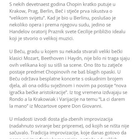
S nekih devetnaest godina Chopin kratko putuje u
Krakow, Prag, Berlin, Beč i stječe prva iskustva o
“velikom svijetu”. Kad je bio u Berlinu, poslušao je
nekoliko opera i prema njegovu sudu, jedino se
Handelov oratorij Praznik svete Cecilije približio idealu
koji je stvorio o velikoj muzici.
U Beču, gradu u kojem su nekada stvarali veliki bečki
klasici Mozart, Beethoven i Haydn, nije bilo ni traga sjaju
ovih velikana koji su sišli sa scene. Ono što tu zatječe
postaje predmet Chopinovih ne baš blagih opaski. U
Beču održava besplatne koncerte s oskudnim brojem
djela, ali ona odišu svježinom i novim pa postaje “nova
igračka bečke aristokracije”. Iz tog vremena izdvajaju se
Rondo a la Krakowiak i Varijacije na temu “La ci darem
la mano” iz Mozartove opere Don Giovanni.
U mladosti izvodi dosta gla-zbenih improvizacija
(nadahnuto sviranje bez pripreme), od kojih se ništa nije
sačuvalo. Tradicija improvizacije, koje danas gotovo da