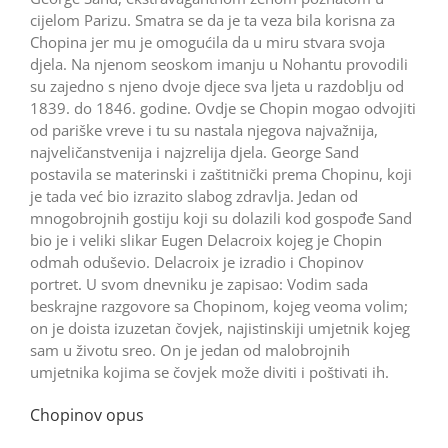
cijelom Parizu. Smatra se da je ta veza bila korisna za
Chopina jer mu je omogućila da u miru stvara svoja
djela. Na njenom seoskom imanju u Nohantu provodili
su zajedno s njeno dvoje djece sva ljeta u razdoblju od
1839. do 1846. godine. Ovdje se Chopin mogao odvojiti
od pariške vreve i tu su nastala njegova najvažnija,
najveličanstvenija i najzrelija djela. George Sand
postavila se materinski i zaštitnički prema Chopinu, koji
je tada već bio izrazito slabog zdravlja. Jedan od
mnogobrojnih gostiju koji su dolazili kod gospođe Sand
bio je i veliki slikar Eugen Delacroix kojeg je Chopin
odmah oduševio. Delacroix je izradio i Chopinov
portret. U svom dnevniku je zapisao: Vodim sada
beskrajne razgovore sa Chopinom, kojeg veoma volim;
on je doista izuzetan čovjek, najistinskiji umjetnik kojeg
sam u životu sreo. On je jedan od malobrojnih
umjetnika kojima se čovjek može diviti i poštivati ih.
Chopinov opus