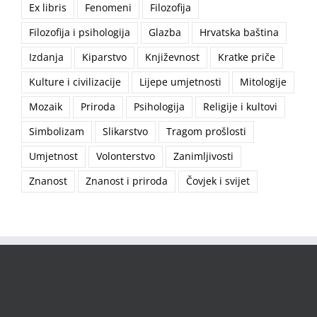
Ex libris
Fenomeni
Filozofija
Filozofija i psihologija
Glazba
Hrvatska baština
Izdanja
Kiparstvo
Književnost
Kratke priče
Kulture i civilizacije
Lijepe umjetnosti
Mitologije
Mozaik
Priroda
Psihologija
Religije i kultovi
Simbolizam
Slikarstvo
Tragom prošlosti
Umjetnost
Volonterstvo
Zanimljivosti
Znanost
Znanost i priroda
Čovjek i svijet