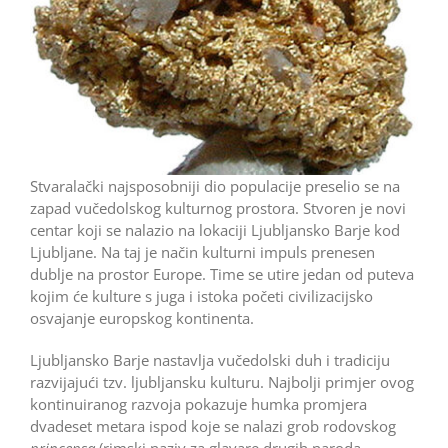
Stvaralački najsposobniji dio populacije preselio se na
zapad vučedolskog kulturnog prostora. Stvoren je novi
centar koji se nalazio na lokaciji Ljubljansko Barje kod
Ljubljane. Na taj je način kulturni impuls prenesen
dublje na prostor Europe. Time se utire jedan od puteva
kojim će kulture s juga i istoka početi civilizacijsko
osvajanje europskog kontinenta.
Ljubljansko Barje nastavlja vučedolski duh i tradiciju
razvijajući tzv. ljubljansku kulturu. Najbolji primjer ovog
kontinuiranog razvoja pokazuje humka promjera
dvadeset metara ispod koje se nalazi grob rodovskog
princepsa
(rimski naziv za glavare drugih naroda,