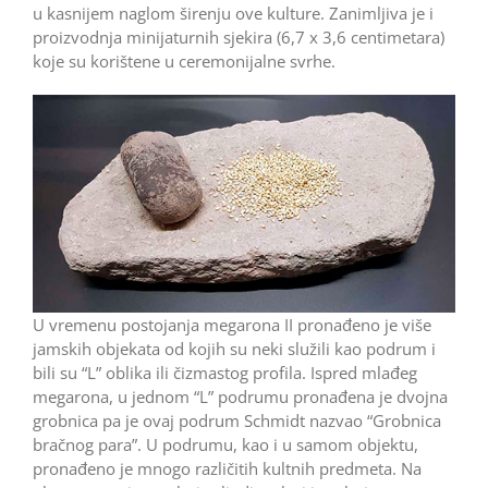
u kasnijem naglom širenju ove kulture. Zanimljiva je i
proizvodnja minijaturnih sjekira (6,7 x 3,6 centimetara)
koje su korištene u ceremonijalne svrhe.
U vremenu postojanja megarona II pronađeno je više
jamskih objekata od kojih su neki služili kao podrum i
bili su “L” oblika ili čizmastog profila. Ispred mlađeg
megarona, u jednom “L” podrumu pronađena je dvojna
grobnica pa je ovaj podrum Schmidt nazvao “Grobnica
bračnog para”. U podrumu, kao i u samom objektu,
pronađeno je mnogo različitih kultnih predmeta. Na