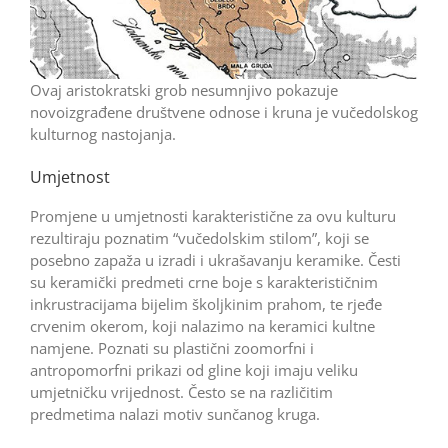
Ovaj aristokratski grob nesumnjivo pokazuje
novoizgrađene društvene odnose i kruna je vučedolskog
kulturnog nastojanja.
Umjetnost
Promjene u umjetnosti karakteristične za ovu kulturu
rezultiraju poznatim “vučedolskim stilom”, koji se
posebno zapaža u izradi i ukrašavanju keramike. Česti
su keramički predmeti crne boje s karakterističnim
inkrustracijama bijelim školjkinim prahom, te rjeđe
crvenim okerom, koji nalazimo na keramici kultne
namjene. Poznati su plastični zoomorfni i
antropomorfni prikazi od gline koji imaju veliku
umjetničku vrijednost. Često se na različitim
predmetima nalazi motiv sunčanog kruga.