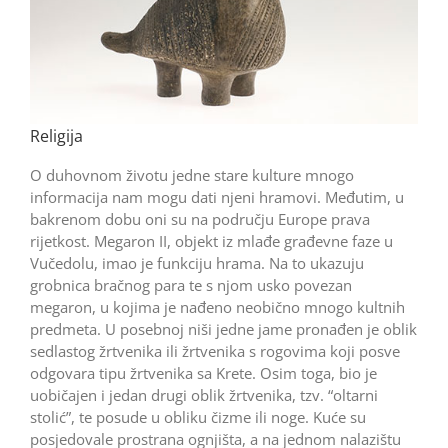
Religija
O duhovnom životu jedne stare kulture mnogo
informacija nam mogu dati njeni hramovi. Međutim, u
bakrenom dobu oni su na području Europe prava
rijetkost. Megaron II, objekt iz mlađe građevne faze u
Vučedolu, imao je funkciju hrama. Na to ukazuju
grobnica bračnog para te s njom usko povezan
megaron, u kojima je nađeno neobično mnogo kultnih
predmeta. U posebnoj niši jedne jame pronađen je oblik
sedlastog žrtvenika ili žrtvenika s rogovima koji posve
odgovara tipu žrtvenika sa Krete. Osim toga, bio je
uobičajen i jedan drugi oblik žrtvenika, tzv. “oltarni
stolić”, te posude u obliku čizme ili noge. Kuće su
posjedovale prostrana ognjišta, a na jednom nalazištu