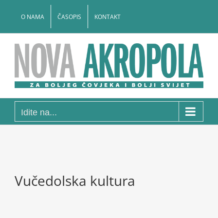
Skip
to
O NAMA
ČASOPIS
KONTAKT
content
Idite na...
Vučedolska kultura