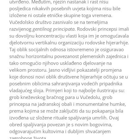
utvrđeno. Međutim, njezin nastanak i rast nisu
posljedica nikakvih posebnih uvjeta kojima nisu bile
izložene ni ostale etničke skupine toga vremena.
Vučedolsko društvo zasnivalo se na temeljima
razvijenog
gentilnog principata
. Rodovski princepsi imali
su dovoljnu koncentraciju vlasti koja im je omogućavala
djelotvornu vertikalnu organizaciju rodovske hijerarhije.
Taj oblik socijalnih odnosa istovremeno je osiguravao
snažnu horizontalnu povezanost plemenskih zajednica i
tako omogućio njihovo usklađeno djelovanje na
velikom prostoru. Jasno vidljivi pokazatelji promjena
koje donosi novi oblik društvene hijerarhije očituju se u
posebnim oblicima sahranjivanja vodećih pripadnika
vladajućeg sloja. Primjeri koji to najbolje ilustriraju su:
grob kneževskog bračnog para u Vučedolu, grob
princepsa na jadranskoj obali i monumentalne humke,
prema kojima se može zaključiti da su pokapanja bila
izvođena uz složene rituale spaljivanja umrlih. Ovaj
obred spaljivanja povezan je s novim bogovima,
odgovarajućim kultovima i dubljim shvaćanjem
zagrobnog života.