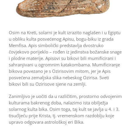
Osim na Kreti, solarni je kult izrazito naglašen i u Egiptu
u obliku kulta posvećenog Apisu, bogu‑biku iz grada
Memfisa. Apis simbolički predstavlja dvostruko
čovjekovo porijeklo – rođen iz jedinstva božanske snage
i plodne materije. Apisovi su bikovi bili mumificirani i
sahranjivani u ogromnim katakombama. Mumificiranje
bikova povezano je s Ozirisovim mitom, jer je Apis
posvećena zemaljska slika nebeskog Ozirisa. Sveti
bikovi bili su Ozirisove sjene na zemlji.
Zanimljivo je uočiti da u različitim, prostorno odvojenim
kulturama bakrenog doba, nalazimo ista obilježja
solarnog kulta bika. Osim toga, taj kult se javlja u 4. i 3.
tisućljeću prije Krista, tj. vremenskom razdoblju koje
upravo odgovara astrološkoj eri Bika.