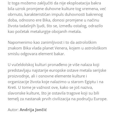
Iz toga možemo zaključiti da nije eksploatacija bakra
bila uzrok promjene duhovne kulture tog vremena, već
obrnuto, karakterističan impuls duhovnosti bakrenog
doba, odnosno ere Bika, donosi promjene u načinu
života tadašnjih ljudi, što se, između ostalog, odrazilo
kao početak metalurgije obojanih metala.
Napomenimo kao zanimljivost i to da astrološkim
znakom Bika vlada planet Venera, kojem u astrološkom
smislu odgovara element bakar.
U vučeldolskoj kulturi pronađeno je više nalaza koji
predstavljaju najstarije europske ostave metala serijske
proizvodnje, ali i osnovne elemente kulture i
organizacije života koje nalazimo u starom Egiptu i na
Kreti. U tome je važnost ove, kako se još naziva,
slavonske kulture, što je ostavila tragove koji su bili
temelj za nastanak prvih civilizacija na području Europe.
Autor:
Andrija Jončić