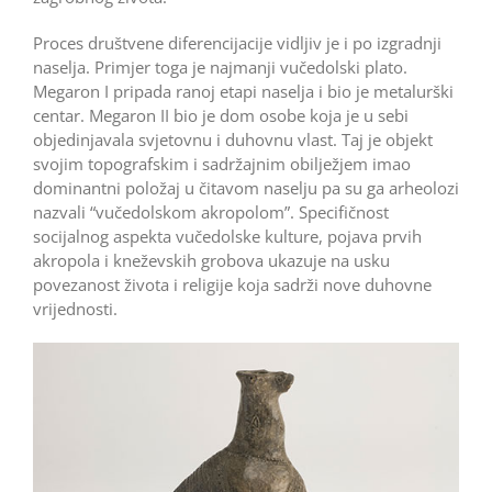
Proces društvene diferencijacije vidljiv je i po izgradnji
naselja. Primjer toga je najmanji vučedolski plato.
Megaron I pripada ranoj etapi naselja i bio je metalurški
centar. Megaron II bio je dom osobe koja je u sebi
objedinjavala svjetovnu i duhovnu vlast. Taj je objekt
svojim topografskim i sadržajnim obilježjem imao
dominantni položaj u čitavom naselju pa su ga arheolozi
nazvali “vučedolskom akropolom”. Specifičnost
socijalnog aspekta vučedolske kulture, pojava prvih
akropola i kneževskih grobova ukazuje na usku
povezanost života i religije koja sadrži nove duhovne
vrijednosti.