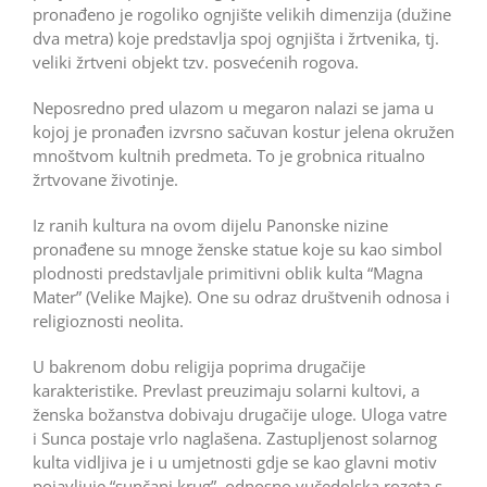
pronađeno je rogoliko ognjište velikih dimenzija (dužine
dva metra) koje predstavlja spoj ognjišta i žrtvenika, tj.
veliki žrtveni objekt tzv. posvećenih rogova.
Neposredno pred ulazom u megaron nalazi se jama u
kojoj je pronađen izvrsno sačuvan kostur jelena okružen
mnoštvom kultnih predmeta. To je grobnica ritualno
žrtvovane životinje.
Iz ranih kultura na ovom dijelu Panonske nizine
pronađene su mnoge ženske statue koje su kao simbol
plodnosti predstavljale primitivni oblik kulta “Magna
Mater” (Velike Majke). One su odraz društvenih odnosa i
religioznosti neolita.
U bakrenom dobu religija poprima drugačije
karakteristike. Prevlast preuzimaju solarni kultovi, a
ženska božanstva dobivaju drugačije uloge. Uloga vatre
i Sunca postaje vrlo naglašena. Zastupljenost solarnog
kulta vidljiva je i u umjetnosti gdje se kao glavni motiv
pojavljuje “sunčani krug”, odnosno vučedolska rozeta s