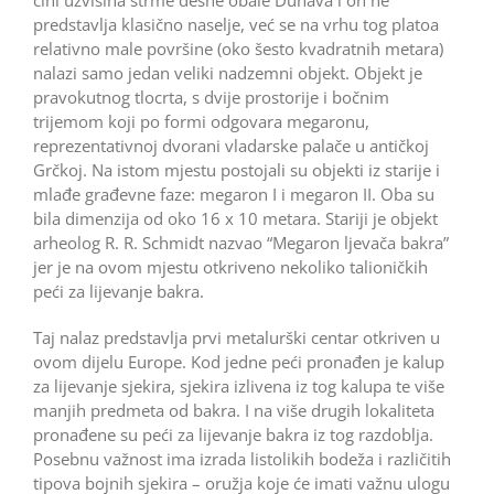
čini uzvisina strme desne obale Dunava i on ne
predstavlja klasično naselje, već se na vrhu tog platoa
relativno male površine (oko šesto kvadratnih metara)
nalazi samo jedan veliki nadzemni objekt. Objekt je
pravokutnog tlocrta, s dvije prostorije i bočnim
trijemom koji po formi odgovara megaronu,
reprezentativnoj dvorani vladarske palače u antičkoj
Grčkoj. Na istom mjestu postojali su objekti iz starije i
mlađe građevne faze: megaron I i megaron II. Oba su
bila dimenzija od oko 16 x 10 metara. Stariji je objekt
arheolog R. R. Schmidt nazvao “Megaron ljevača bakra”
jer je na ovom mjestu otkriveno nekoliko talioničkih
peći za lijevanje bakra.
Taj nalaz predstavlja prvi metalurški centar otkriven u
ovom dijelu Europe. Kod jedne peći pronađen je kalup
za lijevanje sjekira, sjekira izlivena iz tog kalupa te više
manjih predmeta od bakra. I na više drugih lokaliteta
pronađene su peći za lijevanje bakra iz tog razdoblja.
Posebnu važnost ima izrada listolikih bodeža i različitih
tipova bojnih sjekira – oružja koje će imati važnu ulogu