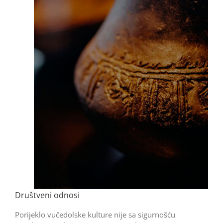
Društveni odnosi
Porijeklo vučedolske kulture nije sa sigurnošću