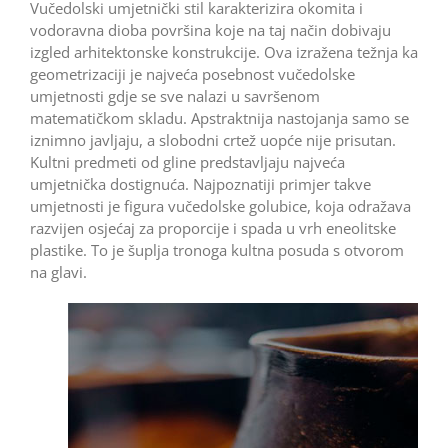
Vučedolski umjetnički stil karakterizira okomita i
vodoravna dioba površina koje na taj način dobivaju
izgled arhitektonske konstrukcije. Ova izražena težnja ka
geometrizaciji je najveća posebnost vučedolske
umjetnosti gdje se sve nalazi u savršenom
matematičkom skladu. Apstraktnija nastojanja samo se
iznimno javljaju, a slobodni crtež uopće nije prisutan.
Kultni predmeti od gline predstavljaju najveća
umjetnička dostignuća. Najpoznatiji primjer takve
umjetnosti je figura vučedolske golubice, koja odražava
razvijen osjećaj za proporcije i spada u vrh eneolitske
plastike. To je šuplja tronoga kultna posuda s otvorom
na glavi.