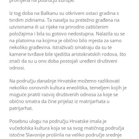
Iz tog doba na Balkanu su otkriveni ostaci gradina s
tvrdim zidinama. Ta naselja su pretežno građena na
uzvisinama ili uz rijeke na prirodno zaštićenim
položajima i bila su gotovo nedostupna. Nalazila su se
na platoima na kojima je obično bilo mjesta za samo
nekoliko građevina. Istraživači smatraju da su te
kamene tvrđave bile sjedišta aristokratskih rodova, što
znači da su u ono doba postojali uređeni društveni
odnosi.
Na području današnje Hrvatske možemo razlikovati
nekoliko osnovnih kultura eneolitika, temeljem kojih je
moguće pratiti razvoj društvenih odnosa za koje se
obično smatra da čine prijelaz iz matrijarhata u
patrijarhat.
Posebnu ulogu na području Hrvatske imala je
vučedolska kultura koja se sa svog matičnog područja
istočne Slavonije proširila na veliko područje srednje