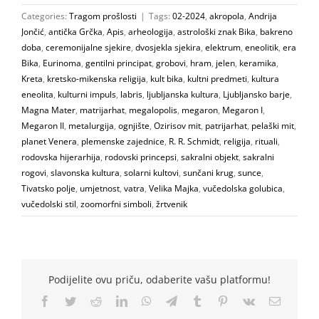
Categories:
Tragom prošlosti
|
Tags:
02-2024
,
akropola
,
Andrija
Jončić
,
antička Grčka
,
Apis
,
arheologija
,
astrološki znak Bika
,
bakreno
doba
,
ceremonijalne sjekire
,
dvosjekla sjekira
,
elektrum
,
eneolitik
,
era
Bika
,
Eurinoma
,
gentilni principat
,
grobovi
,
hram
,
jelen
,
keramika
,
Kreta
,
kretsko-mikenska religija
,
kult bika
,
kultni predmeti
,
kultura
eneolita
,
kulturni impuls
,
labris
,
ljubljanska kultura
,
Ljubljansko barje
,
Magna Mater
,
matrijarhat
,
megalopolis
,
megaron
,
Megaron I
,
Megaron II
,
metalurgija
,
ognjište
,
Ozirisov mit
,
patrijarhat
,
pelaški mit
,
planet Venera
,
plemenske zajednice
,
R. R. Schmidt
,
religija
,
rituali
,
rodovska hijerarhija
,
rodovski princepsi
,
sakralni objekt
,
sakralni
rogovi
,
slavonska kultura
,
solarni kultovi
,
sunčani krug
,
sunce
,
Tivatsko polje
,
umjetnost
,
vatra
,
Velika Majka
,
vučedolska golubica
,
vučedolski stil
,
zoomorfni simboli
,
žrtvenik
Podijelite ovu priču, odaberite vašu platformu!
Facebook
Twitter
Reddit
LinkedIn
WhatsApp
Telegram
Tumblr
Pinterest
Vk
Email