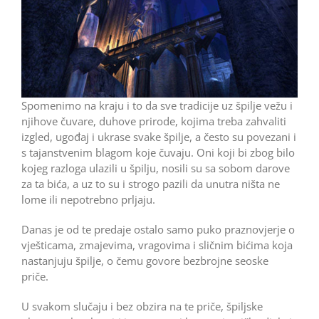
Spomenimo na kraju i to da sve tradicije uz špilje vežu i
njihove čuvare, duhove prirode, kojima treba zahvaliti
izgled, ugođaj i ukrase svake špilje, a često su povezani i
s tajanstvenim blagom koje čuvaju. Oni koji bi zbog bilo
kojeg razloga ulazili u špilju, nosili su sa sobom darove
za ta bića, a uz to su i strogo pazili da unutra ništa ne
lome ili nepotrebno prljaju.
Danas je od te predaje ostalo samo puko praznovjerje o
vješticama, zmajevima, vragovima i sličnim bićima koja
nastanjuju špilje, o čemu govore bezbrojne seoske
priče.
U svakom slučaju i bez obzira na te priče, špiljske