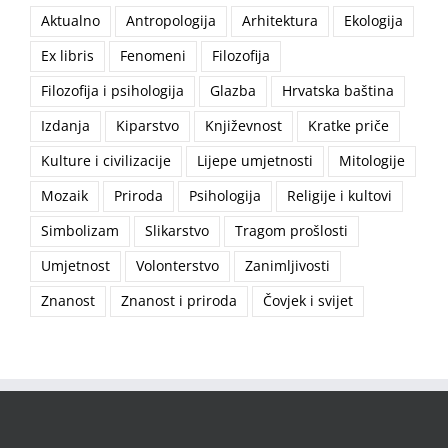
Aktualno
Antropologija
Arhitektura
Ekologija
Ex libris
Fenomeni
Filozofija
Filozofija i psihologija
Glazba
Hrvatska baština
Izdanja
Kiparstvo
Književnost
Kratke priče
Kulture i civilizacije
Lijepe umjetnosti
Mitologije
Mozaik
Priroda
Psihologija
Religije i kultovi
Simbolizam
Slikarstvo
Tragom prošlosti
Umjetnost
Volonterstvo
Zanimljivosti
Znanost
Znanost i priroda
Čovjek i svijet