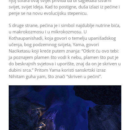
njoj stvara ovaj svijet privida da bi sagledala stvarni
svijet, svijet Ideja. Kad to postigne, duša izlazi iz pećine i
penje se na novu evolucijsku stepenicu.
S druge strane, pećina je i simbol najdublje nutrine bića,
u makrokozmosu i u mikrokozmosu. U
Kothaupanishadi, koja govori o temelju upanišadskog
učenja, bog podzemnog svijeta, Yama, govori
Naciketasu koji kreće putem znanja: “Otkrit ću ovo tebi:
ja poznajem plamen što vodi k nebu, plamen što put je
do beskrajnih svjetova i uporište, znaj da on je skriven u
dubini srca.” Pritom Yama koristi sanskrtski izraz
Nihitam guha yam, što znači “skriven u pećini”.