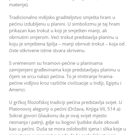
materije).
Tradicionalno indijsko graditeljstvo smješta hram u
pećinu izdubljenu u planini. U simbolizmu je taj hram
prikazan kao trokut u koji je smješten manji, ali
obrnutim smjerom. Veći trokut predstavlja planinu u
koju je smještena špilja – manji obrnuti trokut – koja od
čiste otkrivene istine stvara skrivenu.
S vremenom su hramovi-pećine u planinama
zamijenjeni građevinama koje predstavljaju planinu u
čijem se srcu nalazi pećina. To je imitiranje hrama-
pećine vidljivo kroz različite civilizacije u Indiji, Egiptu i
Americi.
U grčkoj filozofskoj tradiciji pećina predstavlja svijet. U
Platonovoj alegoriji o pećini (Država, Knjiga VII, 514 a)
Sokrat govori Glaukonu da je ovaj svijet mjesto
neznanja i patnji, gdje su bogovi ljudske duše okovali
kao u pećini. Duša se mora osloboditi sjena i slika koje u