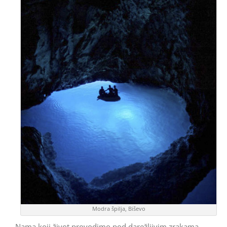
Modra špilja, Biševo
Nama koji život provodimo pod darežljivim zrakama