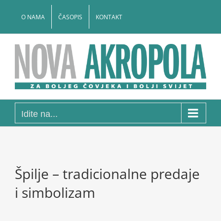
Skip
to
O NAMA
ČASOPIS
KONTAKT
content
Idite na...
Špilje – tradicionalne predaje
i simbolizam