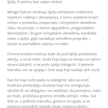
špilju ili pećinu kao važan simbol.
Mnoge kulture smatraju špilju arhetipom maternice,
mjestom rođenja i obnavljanja, o čemu svjedoče brojni
mitovi o postanku, preporodu i inicijatskim obredima.
Tako, na primjer, u starim egipatskim, pitagorejskim,
dionizijskim i drugim inicijatskim obredima, kandidati
ulaze u špilju, gdje savlađuju određene prepreke, i
otuda se pomlađeni uspinju na nebo.
Drevna kineska tradicija kaže da pod špilje predstavlja
zemlju, a svod nebo. Voda koja kapa sa stropa na njemu
stvara stalaktit, a na podu špilje stalagmit. U jednom
trenutku oni se spajaju i čine stup koji nadalje drži svod.
Kao što kap vode pada na stalagmit, tako se pred
mudraca postavljaju situacije koje mu omogućuju,
ukoliko ih ne izbjegava i ne zaobilazi, da postupno, malo
po malo, približava granicu između zemlje i neba. Sve
dok se, u jednom trenutku, granica ne izgubi, a on
postane posrednik između dvaju svjetova (duha i