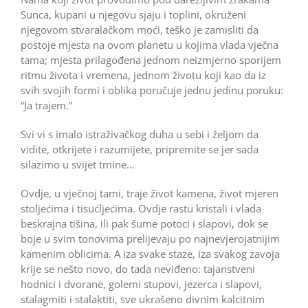
Sunca, kupani u njegovu sjaju i toplini, okruženi
njegovom stvaralačkom moći, teško je zamisliti da
postoje mjesta na ovom planetu u kojima vlada vječna
tama; mjesta prilagođena jednom neizmjerno sporijem
ritmu života i vremena, jednom životu koji kao da iz
svih svojih formi i oblika poručuje jednu jedinu poruku:
“Ja trajem.”
Svi vi s imalo istraživačkog duha u sebi i željom da
vidite, otkrijete i razumijete, pripremite se jer sada
silazimo u svijet tmine…
Ovdje, u vječnoj tami, traje život kamena, život mjeren
stoljećima i tisućljećima. Ovdje rastu kristali i vlada
beskrajna tišina, ili pak šume potoci i slapovi, dok se
boje u svim tonovima prelijevaju po najnevjerojatnijim
kamenim oblicima. A iza svake staze, iza svakog zavoja
krije se nešto novo, do tada neviđeno: tajanstveni
hodnici i dvorane, golemi stupovi, jezerca i slapovi,
stalagmiti i stalaktiti, sve ukrašeno divnim kalcitnim