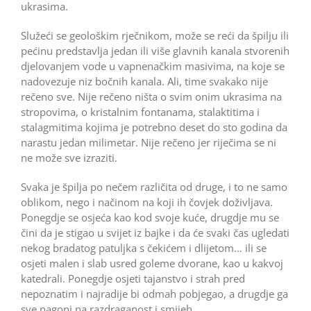
ukrasima.
Služeći se geološkim rječnikom, može se reći da špilju ili
pećinu predstavlja jedan ili više glavnih kanala stvorenih
djelovanjem vode u vapnenačkim masivima, na koje se
nadovezuje niz bočnih kanala. Ali, time svakako nije
rečeno sve. Nije rečeno ništa o svim onim ukrasima na
stropovima, o kristalnim fontanama, stalaktitima i
stalagmitima kojima je potrebno deset do sto godina da
narastu jedan milimetar. Nije rečeno jer riječima se ni
ne može sve izraziti.
Svaka je špilja po nečem različita od druge, i to ne samo
oblikom, nego i načinom na koji ih čovjek doživljava.
Ponegdje se osjeća kao kod svoje kuće, drugdje mu se
čini da je stigao u svijet iz bajke i da će svaki čas ugledati
nekog bradatog patuljka s čekićem i dlijetom… ili se
osjeti malen i slab usred goleme dvorane, kao u kakvoj
katedrali. Ponegdje osjeti tajanstvo i strah pred
nepoznatim i najradije bi odmah pobjegao, a drugdje ga
sve nagoni na razdraganost i smijeh.