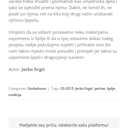
ukrase treba shvatiti i promatrati kao umjetnička djela i
tako se ophoditi prema njima. Dakle, ne lomiti ih, ne
pisati po njima, niti na bilo koji drugi način uništavati
njihovu ljepotu.
Umjesto da sa sobom ponesemo neku materijalnu
uspomenu iz špilje ili da u njoj ostavimo dokaz našeg
posjeta, radije pokušajmo osjetiti i prihvatiti ono što
nam takvo mjesto može ponuditi i prenijeti jer takve su
uspomene ljepši i dragocjeniji suveniri.
Autor:
Jerko Grgić
Categories:
Simbolizam
|
Tags:
03-2015
,
Jerko Grgić
,
pećine
,
špilje
,
tradicija
Podijelite ovu priču, odaberite vašu platformu!