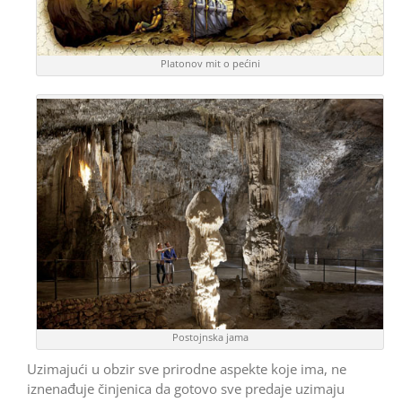
Platonov mit o pećini
Postojnska jama
Uzimajući u obzir sve prirodne aspekte koje ima, ne
iznenađuje činjenica da gotovo sve predaje uzimaju