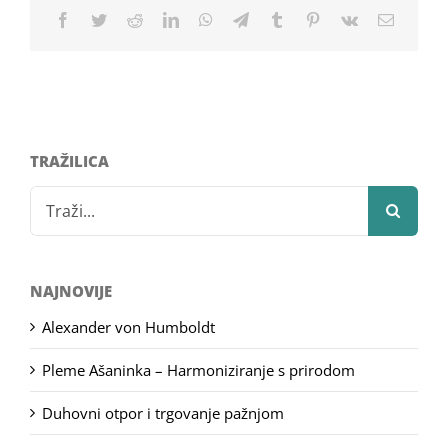
Facebook
Twitter
Reddit
LinkedIn
WhatsApp
Telegram
Tumblr
Pinterest
Vk
Email
TRAŽILICA
Search
for:
NAJNOVIJE
Alexander von Humboldt
Pleme Ašaninka – Harmoniziranje s prirodom
Duhovni otpor i trgovanje pažnjom