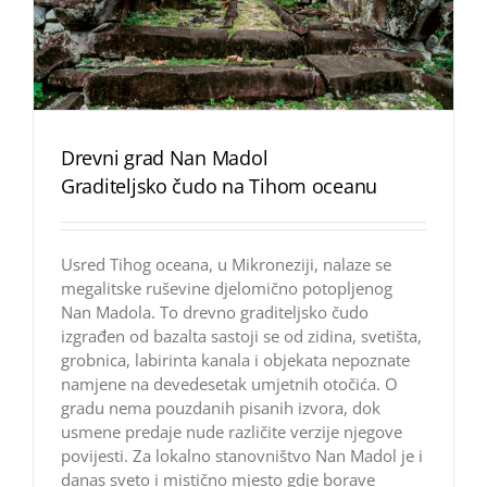
Drevni grad Nan Madol
Graditeljsko čudo na Tihom oceanu
Usred Tihog oceana, u Mikroneziji, nalaze se
megalitske ruševine djelomično potopljenog
Nan Madola. To drevno graditeljsko čudo
izgrađen od bazalta sastoji se od zidina, svetišta,
grobnica, labirinta kanala i objekata nepoznate
namjene na devedesetak umjetnih otočića. O
gradu nema pouzdanih pisanih izvora, dok
usmene predaje nude različite verzije njegove
povijesti. Za lokalno stanovništvo Nan Madol je i
danas sveto i mistično mjesto gdje borave