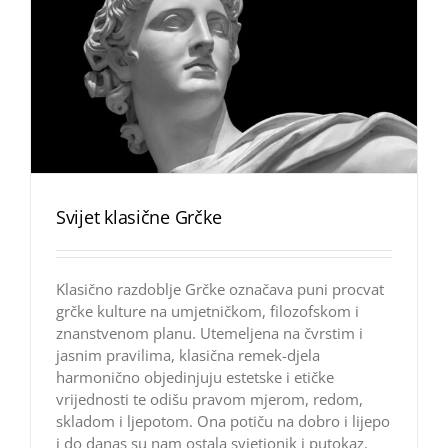
Svijet klasične Grčke
Klasično razdoblje Grčke označava puni procvat
grčke kulture na umjetničkom, filozofskom i
znanstvenom planu. Utemeljena na čvrstim i
jasnim pravilima, klasična remek-djela
harmonično objedinjuju estetske i etičke
vrijednosti te odišu pravom mjerom, redom,
skladom i ljepotom. Ona potiču na dobro i lijepo
i do danas su nam ostala svjetionik i putokaz.