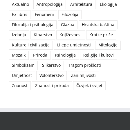
Aktualno
Antropologija
Arhitektura
Ekologija
Ex libris
Fenomeni
Filozofija
Filozofija i psihologija
Glazba
Hrvatska baština
Izdanja
Kiparstvo
Književnost
Kratke priče
Kulture i civilizacije
Lijepe umjetnosti
Mitologije
Mozaik
Priroda
Psihologija
Religije i kultovi
Simbolizam
Slikarstvo
Tragom prošlosti
Umjetnost
Volonterstvo
Zanimljivosti
Znanost
Znanost i priroda
Čovjek i svijet