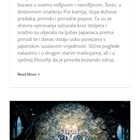
borave u svemu vidljivom i nevidljivom. Šinto, u
doslovnom značenju Put kamija, štuje duhove
predaka, prirodu i prirodne pojave. Ta su se
drevna vjerovanja sačuvala kroz stoljeća i
snažno su utjecala na ljubav Japanaca prema
prirodi te i danas ostaju usko povezana s
japanskim sustavom vrijednosti. Slične poglede
nalazimo i u drugim starim tradicijama, ali i u
vječnoj filozofiji da je priroda božanski odraz.
Read More