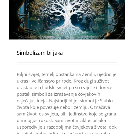
Simbolizam biljaka
Biljni svijet, temelj opstanka na Zemlji, ujedno je
ukras i veličanstvo prirode. Kroz dugi suživot
urastao je u ljudski svijet pa su cvijeće i drveće
postali simboli za izražavanje čovjekovih
osjećaja i ideja. Najstariji biljni simbol je Stablo
života koje povezuje nebo i zemlju. Označava
sam život, os svijeta, ali i Jedinstvo koje se grana
u mnogostrukost. Sam životni ciklus biljaka
usporediv je s razdobljima čovjekova života, dok
je cvijet simbol vrlina i savršenstva koje treba