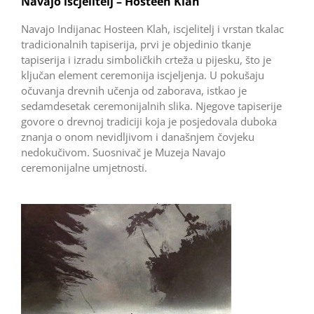
Navajo iscjelitelj – Hosteen Klah
Navajo Indijanac Hosteen Klah, iscjelitelj i vrstan tkalac
tradicionalnih tapiserija, prvi je objedinio tkanje
tapiserija i izradu simboličkih crteža u pijesku, što je
ključan element ceremonija iscjeljenja. U pokušaju
očuvanja drevnih učenja od zaborava, istkao je
sedamdesetak ceremonijalnih slika. Njegove tapiserije
govore o drevnoj tradiciji koja je posjedovala duboka
znanja o onom nevidljivom i današnjem čovjeku
nedokučivom. Suosnivač je Muzeja Navajo
ceremonijalne umjetnosti.