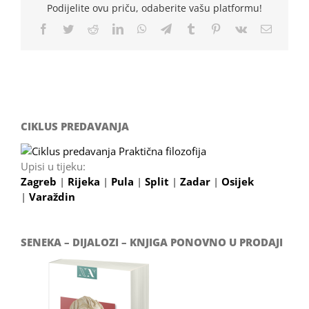
Podijelite ovu priču, odaberite vašu platformu!
Facebook
Twitter
Reddit
LinkedIn
WhatsApp
Telegram
Tumblr
Pinterest
Vk
Email
CIKLUS PREDAVANJA
Upisi u tijeku:
Zagreb
|
Rijeka
|
Pula
|
Split
|
Zadar
|
Osijek
|
Varaždin
SENEKA – DIJALOZI – KNJIGA PONOVNO U PRODAJI