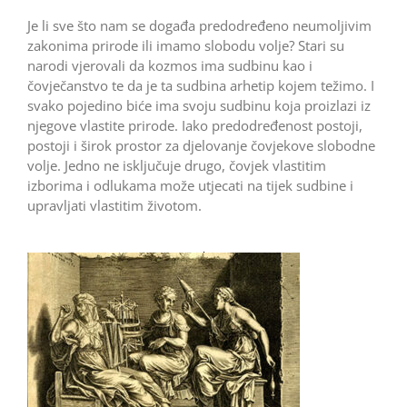
Je li sve što nam se događa predodređeno neumoljivim
zakonima prirode ili imamo slobodu volje? Stari su
narodi vjerovali da kozmos ima sudbinu kao i
čovječanstvo te da je ta sudbina arhetip kojem težimo. I
svako pojedino biće ima svoju sudbinu koja proizlazi iz
njegove vlastite prirode. Iako predodređenost postoji,
postoji i širok prostor za djelovanje čovjekove slobodne
volje. Jedno ne isključuje drugo, čovjek vlastitim
izborima i odlukama može utjecati na tijek sudbine i
upravljati vlastitim životom.