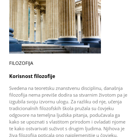
FILOZOFIJA
Korisnost filozofije
Svedena na teoretsku znanstvenu disciplinu, današnja
filozofija nema previše dodira sa stvarnim životom pa je
izgubila svoju izvornu ulogu. Za razliku od nje, učenja
tradicionalnih filozofskih škola pružala su čovjeku
odgovore na temeljna ljudska pitanja, podučavala ga
kako se upoznati s vlastitom prirodom i ovladati njome
te kako ostvarivati suživot s drugim ljudima. Njihova je
živa filozofija poticala ono najplemenitije u čovjeku,