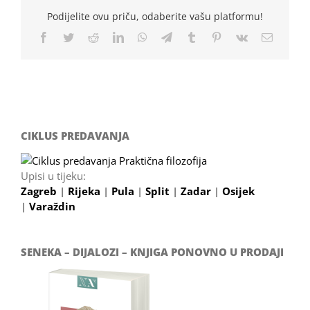
Podijelite ovu priču, odaberite vašu platformu!
Facebook
Twitter
Reddit
LinkedIn
WhatsApp
Telegram
Tumblr
Pinterest
Vk
Email
CIKLUS PREDAVANJA
Upisi u tijeku:
Zagreb
|
Rijeka
|
Pula
|
Split
|
Zadar
|
Osijek
|
Varaždin
SENEKA – DIJALOZI – KNJIGA PONOVNO U PRODAJI