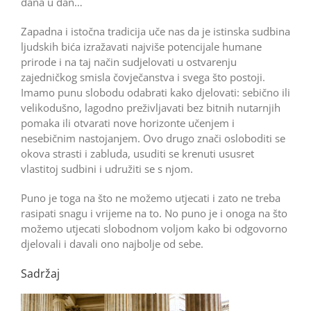
dana u dan…
Zapadna i istočna tradicija uče nas da je istinska sudbina
ljudskih bića izražavati najviše potencijale humane
prirode i na taj način sudjelovati u ostvarenju
zajedničkog smisla čovječanstva i svega što postoji.
Imamo punu slobodu odabrati kako djelovati: sebično ili
velikodušno, lagodno preživljavati bez bitnih nutarnjih
pomaka ili otvarati nove horizonte učenjem i
nesebičnim nastojanjem. Ovo drugo znači osloboditi se
okova strasti i zabluda, usuditi se krenuti ususret
vlastitoj sudbini i udružiti se s njom.
Puno je toga na što ne možemo utjecati i zato ne treba
rasipati snagu i vrijeme na to. No puno je i onoga na što
možemo utjecati slobodnom voljom kako bi odgovorno
djelovali i davali ono najbolje od sebe.
Sadržaj