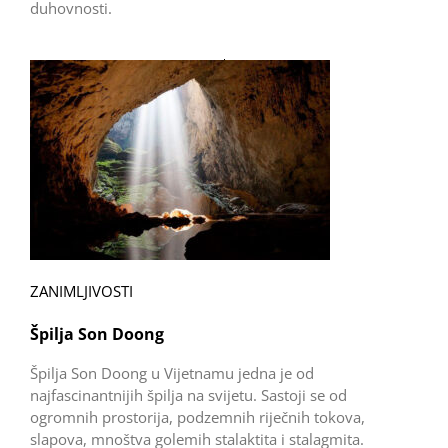
duhovnosti.
ZANIMLJIVOSTI
Špilja Son Doong
Špilja Son Doong u Vijetnamu jedna je od
najfascinantnijih špilja na svijetu. Sastoji se od
ogromnih prostorija, podzemnih riječnih tokova,
slapova, mnoštva golemih stalaktita i stalagmita.