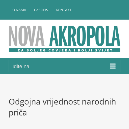
Skip
to
O NAMA
ČASOPIS
KONTAKT
content
Idite na...
Odgojna vrijednost narodnih
priča