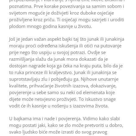
poznatima. Prve korake povezivanja sa samim sobom i
svijetom moguće je doživjeti kroz duboke osjećaje
proživljene kroz priču. Ti osjećaji mogu sazrjeti i uroditi
plodom mnogo godina kasnije u životu.
Još je jedan važan aspekt bajki taj što junak ili junakinja
moraju proći određena iskušenja ili otići na putovanje
prije nego što uspiju u svojoj potrazi. Ovdje se
razmišljanja slažu da junak mora dokazati da je
dostojan nagrade koja ga čeka na kraju puta, bilo da je
to ruka princeze ili kraljevstvo. Junak ili junakinja se
suprotstavljaju zlu i pobjeđuju ga. Njihove unutarnje
kvalitete, prihvaćanje životnih izazova, dokazivanje,
povjerenje u sebe samo su neki od elemenata koje
dijete može nesvjesno proživjeti. To iskustvo snage
vodit će ih kasnije u nošenju s izazovima života.
U bajkama ima i nade i povjerenja. Vidimo kako slabi
mogu postati jaki, kako se zlo može pretvoriti u dobro,
svako ljudsko biće može izrasti do svog pravog