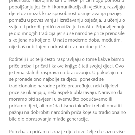
poboljšanju jezičnih i komunikacijskih vještina, razvijaju
djetetov mozak kroz sposobnost usmjeravanja pažnje,
pomažu u povezivanju i izražavanju osjećaja, u učenju o
svijetu i prirodi, potiču znatiželju i maštu. Pripovijedanje
je dio mnogih tradicija jer su se narodne priče prenosile
s koljena na koljeno. U naše moderno doba, međutim,
nije baš uobičajeno odrastati uz narodne priče.
Roditelji i učitelji često raspravljaju o tome kakve bismo
priče trebali pričati i kakve knjige čitati svojoj djeci. Ovo
je tema stalnih rasprava u obrazovanju. U pokušaju da
se pronađe ono najbolje za djecu, ponekad se
tradicionalne narodne priče preuređuju, neki dijelovi
priče se uklanjaju, neki aspekti ublažavaju. Naravno da
moramo biti savjesni u svemu što podučavamo ili
pričamo djeci, ali možda bismo također trebali obratiti
pažnju na dobrobiti narodnih priča koje su tradicionalno
bile dio obrazovanja mlađe generacije.
Potreba za pričama izraz je djetetove želje da sazna više