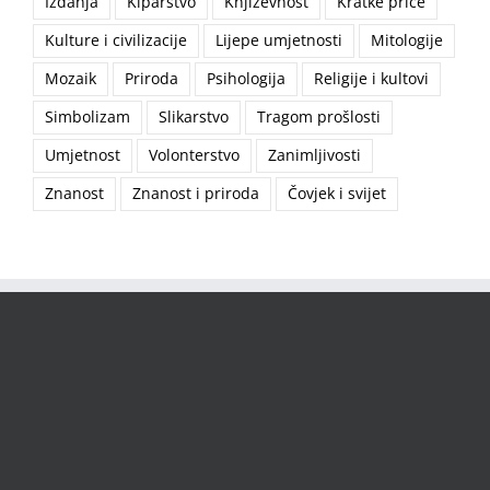
Izdanja
Kiparstvo
Književnost
Kratke priče
Kulture i civilizacije
Lijepe umjetnosti
Mitologije
Mozaik
Priroda
Psihologija
Religije i kultovi
Simbolizam
Slikarstvo
Tragom prošlosti
Umjetnost
Volonterstvo
Zanimljivosti
Znanost
Znanost i priroda
Čovjek i svijet