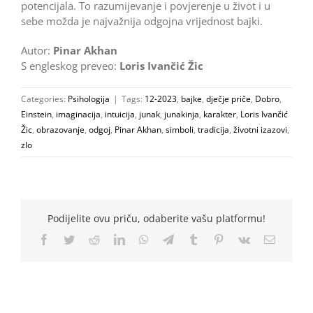
potencijala. To razumijevanje i povjerenje u život i u
sebe možda je najvažnija odgojna vrijednost bajki.
Autor:
Pinar Akhan
S engleskog preveo:
Loris Ivančić Žic
Categories:
Psihologija
|
Tags:
12-2023
,
bajke
,
dječje priče
,
Dobro
,
Einstein
,
imaginacija
,
intuicija
,
junak
,
junakinja
,
karakter
,
Loris Ivančić
Žic
,
obrazovanje
,
odgoj
,
Pinar Akhan
,
simboli
,
tradicija
,
životni izazovi
,
zlo
Podijelite ovu priču, odaberite vašu platformu!
Facebook
Twitter
Reddit
LinkedIn
WhatsApp
Telegram
Tumblr
Pinterest
Vk
Email