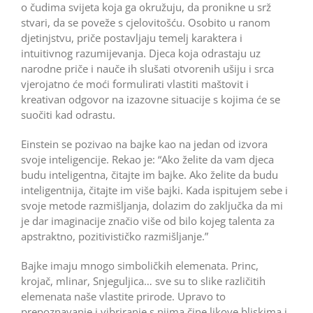
o čudima svijeta koja ga okružuju, da pronikne u srž
stvari, da se poveže s cjelovitošću. Osobito u ranom
djetinjstvu, priče postavljaju temelj karaktera i
intuitivnog razumijevanja. Djeca koja odrastaju uz
narodne priče i nauče ih slušati otvorenih ušiju i srca
vjerojatno će moći formulirati vlastiti maštovit i
kreativan odgovor na izazovne situacije s kojima će se
suočiti kad odrastu.
Einstein se pozivao na bajke kao na jedan od izvora
svoje inteligencije. Rekao je: “Ako želite da vam djeca
budu inteligentna, čitajte im bajke. Ako želite da budu
inteligentnija, čitajte im više bajki. Kada ispitujem sebe i
svoje metode razmišljanja, dolazim do zaključka da mi
je dar imaginacije značio više od bilo kojeg talenta za
apstraktno, pozitivističko razmišljanje.”
Bajke imaju mnogo simboličkih elemenata. Princ,
krojač, mlinar, Snjeguljica… sve su to slike različitih
elemenata naše vlastite prirode. Upravo to
prepoznavanje i vibriranje s njima čine likove bliskima i