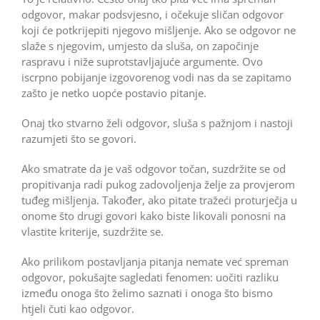
odgovor, makar podsvjesno, i očekuje sličan odgovor
koji će potkrijepiti njegovo mišljenje. Ako se odgovor ne
slaže s njegovim, umjesto da sluša, on započinje
raspravu i niže suprotstavljajuće argumente. Ovo
iscrpno pobijanje izgovorenog vodi nas da se zapitamo
zašto je netko uopće postavio pitanje.
Onaj tko stvarno želi odgovor, sluša s pažnjom i nastoji
razumjeti što se govori.
Ako smatrate da je vaš odgovor točan, suzdržite se od
propitivanja radi pukog zadovoljenja želje za provjerom
tuđeg mišljenja. Također, ako pitate tražeći proturječja u
onome što drugi govori kako biste likovali ponosni na
vlastite kriterije, suzdržite se.
Ako prilikom postavljanja pitanja nemate već spreman
odgovor, pokušajte sagledati fenomen: uočiti razliku
između onoga što želimo saznati i onoga što bismo
htjeli čuti kao odgovor.