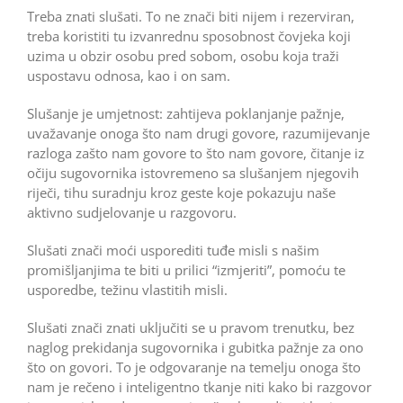
Treba znati slušati. To ne znači biti nijem i rezerviran,
treba koristiti tu izvanrednu sposobnost čovjeka koji
uzima u obzir osobu pred sobom, osobu koja traži
uspostavu odnosa, kao i on sam.
Slušanje je umjetnost: zahtijeva poklanjanje pažnje,
uvažavanje onoga što nam drugi govore, razumijevanje
razloga zašto nam govore to što nam govore, čitanje iz
očiju sugovornika istovremeno sa slušanjem njegovih
riječi, tihu suradnju kroz geste koje pokazuju naše
aktivno sudjelovanje u razgovoru.
Slušati znači moći usporediti tuđe misli s našim
promišljanjima te biti u prilici “izmjeriti”, pomoću te
usporedbe, težinu vlastitih misli.
Slušati znači znati uključiti se u pravom trenutku, bez
naglog prekidanja sugovornika i gubitka pažnje za ono
što on govori. To je odgovaranje na temelju onoga što
nam je rečeno i inteligentno tkanje niti kako bi razgovor