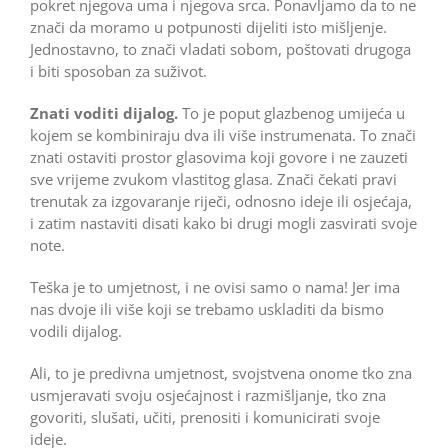
pokret njegova uma i njegova srca. Ponavljamo da to ne
znači da moramo u potpunosti dijeliti isto mišljenje.
Jednostavno, to znači vladati sobom, poštovati drugoga
i biti sposoban za suživot.
Znati voditi dijalog.
To je poput glazbenog umijeća u
kojem se kombiniraju dva ili više instrumenata. To znači
znati ostaviti prostor glasovima koji govore i ne zauzeti
sve vrijeme zvukom vlastitog glasa. Znači čekati pravi
trenutak za izgovaranje riječi, odnosno ideje ili osjećaja,
i zatim nastaviti disati kako bi drugi mogli zasvirati svoje
note.
Teška je to umjetnost, i ne ovisi samo o nama! Jer ima
nas dvoje ili više koji se trebamo uskladiti da bismo
vodili dijalog.
Ali, to je predivna umjetnost, svojstvena onome tko zna
usmjeravati svoju osjećajnost i razmišljanje, tko zna
govoriti, slušati, učiti, prenositi i komunicirati svoje
ideje.