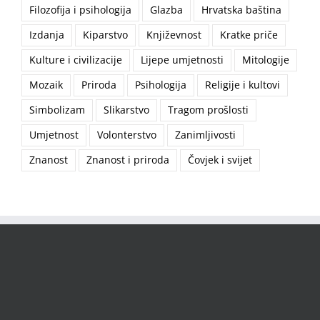
Filozofija i psihologija
Glazba
Hrvatska baština
Izdanja
Kiparstvo
Književnost
Kratke priče
Kulture i civilizacije
Lijepe umjetnosti
Mitologije
Mozaik
Priroda
Psihologija
Religije i kultovi
Simbolizam
Slikarstvo
Tragom prošlosti
Umjetnost
Volonterstvo
Zanimljivosti
Znanost
Znanost i priroda
Čovjek i svijet