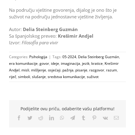
Na području vještine govorenja, dijalog je ono što je
suživot na području jednostavne vještine življenja.
Autor:
Delia Steinberg Guzmán
Sa španjolskog preveo:
Krešimir Andjel
Izvor:
Filosofĺa para vivir
Categories:
Psihologija
|
Tags:
05-2024
,
Delia Steinberg Guzmán
,
era komunikacije
,
govor
,
ideje
,
imaginacija
,
jezik
,
kratice
,
Krešimir
Andjel
,
misli
,
mišljenje
,
osjećaji
,
pažnja
,
pisanje
,
razgovor
,
razum
,
riječ
,
simboli
,
slušanje
,
sredstva komunikacije
,
suživot
Podijelite ovu priču, odaberite vašu platformu!
Facebook
Twitter
Reddit
LinkedIn
WhatsApp
Telegram
Tumblr
Pinterest
Vk
Email