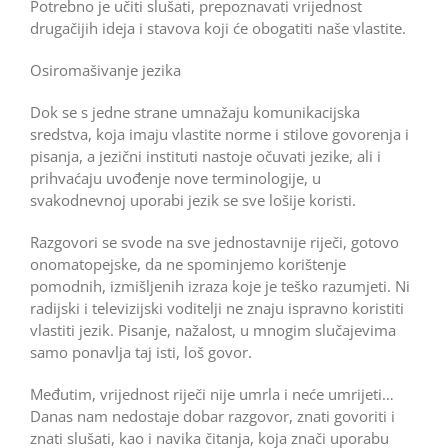
Potrebno je učiti slušati, prepoznavati vrijednost
drugačijih ideja i stavova koji će obogatiti naše vlastite.
Osiromašivanje jezika
Dok se s jedne strane umnažaju komunikacijska
sredstva, koja imaju vlastite norme i stilove govorenja i
pisanja, a jezični instituti nastoje očuvati jezike, ali i
prihvaćaju uvođenje nove terminologije, u
svakodnevnoj uporabi jezik se sve lošije koristi.
Razgovori se svode na sve jednostavnije riječi, gotovo
onomatopejske, da ne spominjemo korištenje
pomodnih, izmišljenih izraza koje je teško razumjeti. Ni
radijski i televizijski voditelji ne znaju ispravno koristiti
vlastiti jezik. Pisanje, nažalost, u mnogim slučajevima
samo ponavlja taj isti, loš govor.
Međutim, vrijednost riječi nije umrla i neće umrije­ti…
Danas nam nedostaje dobar razgovor, znati govoriti i
znati slušati, kao i navika čitanja, koja znači uporabu