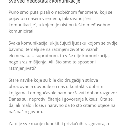
Sve veći nedostatak komunikacije
Puno smo puta pisali o neobičnom fenomenu koji se
pojavio u našem vremenu, takozvanoj “eri
komunikacije”, u kojem je uistinu teško međusobno
komunicirati.
Svaka komunikacija, uključujući ljudsku kojom se ovdje
bavimo, temelji se na razmjeni životno važnih
elemenata. U suprotnom, to više nije komunikacija,
nego sraz mišljenja. Ali, što smo to sposobni
razmjenjivati?
Stare navike koje su bile dio drugačijih stilova
obrazovanja dovodile su nas u kontakt s dobrim
knjigama i omogućavale nam održavati dobar razgovor.
Danas su, naprotiv, čitanje i govorenje luksuz. Čita se,
da, ali malo i loše, i naravno da to što čitamo utječe na
naš način govora.
Zato je sve manje dubokih i privlačnih razgovora, a