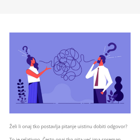
Želi li onaj tko postavlja pitanje uistinu dobiti odgovor?
To je relativno. Često onaj tko pita već ima spreman