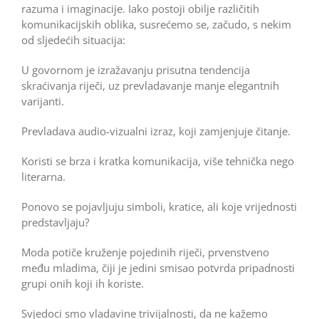
razuma i imaginacije. Iako postoji obilje različitih
komunikacijskih oblika, susrećemo se, začudo, s nekim
od sljedećih situacija:
U govornom je izražavanju prisutna tendencija
skraćivanja riječi, uz prevladavanje manje elegantnih
varijanti.
Prevladava audio-vizualni izraz, koji zamjenjuje čitanje.
Koristi se brza i kratka komunikacija, više tehnička nego
literarna.
Ponovo se pojavljuju simboli, kratice, ali koje ­vrijednosti
predstavljaju?
Moda potiče kruženje pojedinih riječi, prvenstveno
među mladima, čiji je jedini smisao potvrda pripadnosti
grupi onih koji ih koriste.
Svjedoci smo vladavine trivijalnosti, da ne kažemo