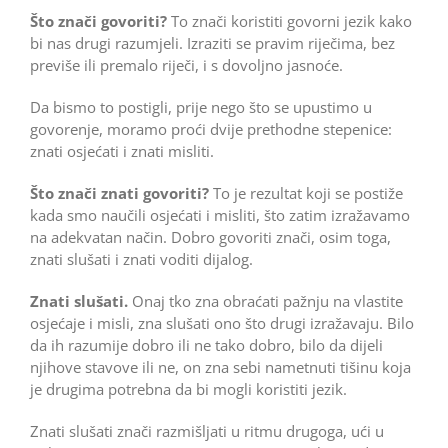
Što znači govoriti?
To znači koristiti govorni jezik kako
bi nas drugi razumjeli. Izraziti se pravim riječima, bez
previše ili premalo riječi, i s dovoljno jasnoće.
Da bismo to postigli, prije nego što se upustimo u
govorenje, moramo proći dvije prethodne stepenice:
znati osjećati i znati misliti.
Što znači znati govoriti?
To je rezultat koji se postiže
kada smo naučili osjećati i misliti, što zatim izražavamo
na adekvatan način. Dobro govoriti znači, osim toga,
znati slušati i znati voditi dijalog.
Znati slušati.
Onaj tko zna obraćati pažnju na vlastite
osjećaje i misli, zna slušati ono što drugi izražavaju. Bilo
da ih razumije dobro ili ne tako dobro, bilo da dijeli
njihove stavove ili ne, on zna sebi nametnuti tišinu koja
je drugima potrebna da bi mogli koristiti jezik.
Znati slušati znači razmišljati u ritmu drugoga, ući u