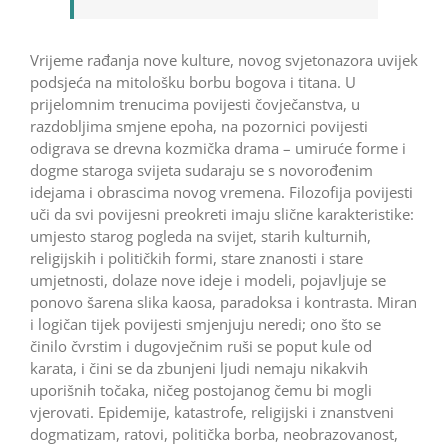
Vrijeme rađanja nove kulture, novog svjetonazora uvijek
podsjeća na mitološku borbu bogova i titana. U
prijelomnim trenucima povijesti čovječanstva, u
razdobljima smjene epoha, na pozornici povijesti
odigrava se drevna kozmička drama – umiruće forme i
dogme staroga svijeta sudaraju se s novorođenim
idejama i obrascima novog vremena. Filozofija povijesti
uči da svi povijesni preokreti imaju slične karakteristike:
umjesto starog pogleda na svijet, starih kulturnih,
religijskih i političkih formi, stare znanosti i stare
umjetnosti, dolaze nove ideje i modeli, pojavljuje se
ponovo šarena slika kaosa, paradoksa i kontrasta. Miran
i logičan tijek povijesti smjenjuju neredi; ono što se
činilo čvrstim i dugovječnim ruši se poput kule od
karata, i čini se da zbunjeni ljudi nemaju nikakvih
uporišnih točaka, ničeg postojanog čemu bi mogli
vjerovati. Epidemije, katastrofe, religijski i znanstveni
dogmatizam, ratovi, politička borba, neobrazovanost,