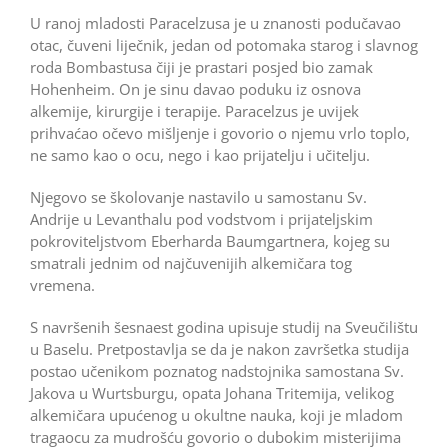
U ranoj mladosti Paracelzusa je u znanosti podučavao
otac, čuveni liječnik, jedan od potomaka starog i slavnog
roda Bombastusa čiji je prastari posjed bio zamak
Hohenheim. On je sinu davao poduku iz osnova
alkemije, kirurgije i terapije. Paracelzus je uvijek
prihvaćao očevo mišljenje i govorio o njemu vrlo toplo,
ne samo kao o ocu, nego i kao prijatelju i učitelju.
Njegovo se školovanje nastavilo u samostanu Sv.
Andrije u Levanthalu pod vodstvom i prijateljskim
pokroviteljstvom Eberharda Baumgartnera, kojeg su
smatrali jednim od najčuvenijih alkemičara tog
vremena.
S navršenih šesnaest godina upisuje studij na Sve­učilištu
u Baselu. Pretpostavlja se da je nakon završetka studija
postao učenikom poznatog nadstojnika samostana Sv.
Jakova u Wurtsburgu, opata Johana Tritemija, velikog
alkemičara upućenog u okultne nauka, koji je mladom
tragaocu za mudrošću govorio o dubokim misterijima