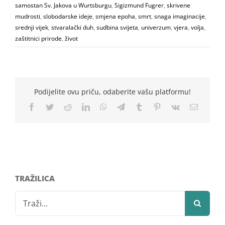
samostan Sv. Jakova u Wurtsburgu
,
Sigizmund Fugrer
,
skrivene
mudrosti
,
slobodarske ideje
,
smjena epoha
,
smrt
,
snaga imaginacije
,
srednji vijek
,
stvaralački duh
,
sudbina svijeta
,
univerzum
,
vjera
,
volja
,
zaštitnici prirode
,
život
Podijelite ovu priču, odaberite vašu platformu!
Facebook
Twitter
Reddit
LinkedIn
WhatsApp
Telegram
Tumblr
Pinterest
Vk
Email
TRAŽILICA
Search
for: