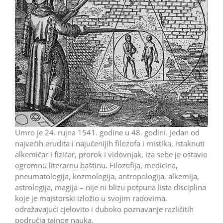
Umro je 24. rujna 1541. godine u 48. godini. Jedan od
najvećih erudita i najučenijih filozofa i mistika, istaknuti
alkemičar i fizičar, prorok i vidovnjak, iza sebe je ostavio
ogromnu literarnu baštinu. Filozofija, medicina,
pneumatologija, kozmologija, antropologija, alkemija,
astrologija, magija – nije ni blizu potpuna lista disciplina
koje je majstorski izložio u svojim radovima,
odražavajući cjelovito i duboko poznavanje različitih
područja tajnog nauka.