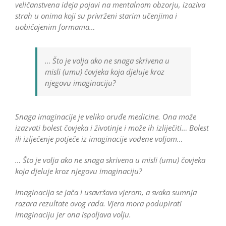
veličanstvena ideja pojavi na mentalnom obzorju, izaziva
strah u onima koji su privrženi starim učenjima i
uobičajenim formama…
… Što je volja ako ne snaga skrivena u
misli (umu) čovjeka koja djeluje kroz
njegovu imaginaciju?
Snaga imaginacije je veliko oruđe medicine. Ona može
izazvati bolest čovjeka i životinje i može ih izliječiti… Bolest
ili izlječenje potječe iz imaginacije vođene voljom…
… Što je volja ako ne snaga skrivena u misli (umu) čovjeka
koja djeluje kroz njegovu imaginaciju?
Imaginacija se jača i usavršava vjerom, a svaka sumnja
razara rezultate ovog rada. Vjera mora podupirati
imaginaciju jer ona ispoljava volju.