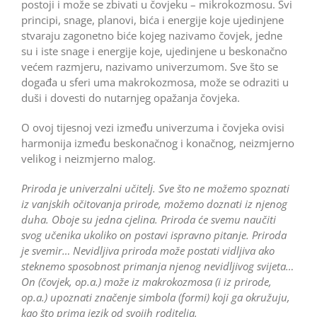
postoji i može se zbivati u čovjeku – mikrokozmosu. Svi
principi, snage, planovi, bića i energije koje ujedinjene
stvaraju zagonetno biće kojeg nazivamo čovjek, jedne
su i iste snage i energije koje, ujedinjene u beskonačno
većem razmjeru, nazivamo univerzumom. Sve što se
događa u sferi uma makrokozmosa, može se odraziti u
duši i dovesti do nutarnjeg opažanja čovjeka.
O ovoj tijesnoj vezi između univerzuma i čovjeka ovisi
harmonija između beskonačnog i konačnog, ne­izmjerno
velikog i neizmjerno malog.
Priroda je univerzalni učitelj. Sve što ne možemo spoznati
iz vanjskih očitovanja prirode, možemo doznati iz njenog
duha. Oboje su jedna cjelina. Priroda će svemu naučiti
svog učenika ukoliko on postavi ispravno pitanje. Priroda
je svemir… Nevidljiva priroda može postati vidljiva ako
steknemo sposobnost primanja njenog nevidljivog svijeta…
On (čovjek, op.a.) može iz makrokozmosa (i iz prirode,
op.a.) upoznati značenje simbola (formi) koji ga okružuju,
kao što prima jezik od svojih roditelja.