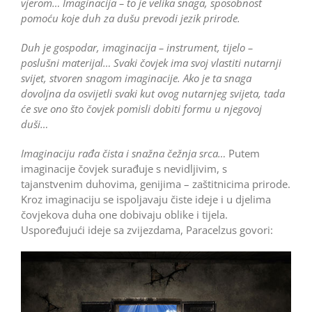
vjerom… Imaginacija – to je velika snaga, sposobnost
pomoću koje duh za dušu prevodi jezik prirode.
Duh je gospodar, imaginacija – instrument, tijelo –
poslušni materijal… Svaki čovjek ima svoj vlastiti nutarnji
svijet, stvoren snagom imaginacije. Ako je ta snaga
dovoljna da osvijetli svaki kut ovog nutarnjeg svijeta, tada
će sve ono što čovjek pomisli dobiti formu u njegovoj
duši…
Imaginaciju rađa čista i snažna čežnja srca…
Putem
imaginacije čovjek surađuje s nevidljivim, s
tajanstvenim duhovima, genijima – zaštitnicima prirode.
Kroz imaginaciju se ispoljavaju čiste ideje i u djelima
čovjekova duha one dobivaju oblike i tijela.
Uspoređujući ideje sa zvijezdama, Paracelzus govori: