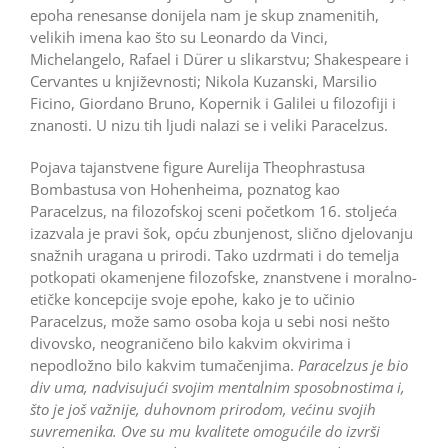
epoha renesanse donijela nam je skup znamenitih,
velikih imena kao što su Leonardo da Vinci,
Michelangelo, Rafael i Dürer u slikarstvu; Shakespeare i
Cervantes u književnosti; Nikola Kuzanski, Marsilio
Ficino, Giordano Bruno, Kopernik i Galilei u filozofiji i
znanosti. U nizu tih ljudi nalazi se i veliki Paracelzus.
Pojava tajanstvene figure Aurelija Theophrastusa
Bombastusa von Hohenheima, poznatog kao
Paracelzus, na filozofskoj sceni početkom 16. stoljeća
izazvala je pravi šok, opću zbunjenost, slično djelovanju
snažnih uragana u prirodi. Tako uzdrmati i do temelja
potkopati okamenjene filozofske, znanstvene i moralno­
etičke koncepcije svoje epohe, kako je to učinio
Paracelzus, može samo osoba koja u sebi nosi nešto
divovsko, neograničeno bilo kakvim okvirima i
nepodložno bilo kakvim tumačenjima.
Paracelzus je bio
div uma, nadvisujući svojim mentalnim sposobnostima i,
što je još važnije, duhovnom prirodom, većinu svojih
suvremenika. Ove su mu kvalitete omogućile do izvrši