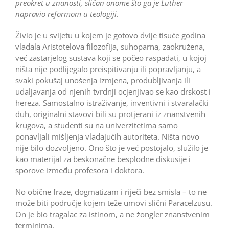
preokret u znanosti, sličan onome što ga je Luther
napravio reformom u teologiji.
Živio je u svijetu u kojem je gotovo dvije tisuće godina
vladala Aristotelova filozofija, suhoparna, zaokružena,
već zastarjelog sustava koji se počeo raspadati, u kojoj
ništa nije podlijegalo preispitivanju ili popravljanju, a
svaki pokušaj unošenja izmjena, produbljivanja ili
udaljavanja od njenih tvrdnji ocjenjivao se kao drskost i
hereza. Samostalno istraživanje, inventivni i stvaralački
duh, originalni stavovi bili su protjerani iz znanstvenih
krugova, a studenti su na univerzitetima samo
ponavljali mišljenja vladajućih autoriteta. Ništa novo
nije bilo dozvoljeno. Ono što je već postojalo, služilo je
kao materijal za beskonačne besplodne diskusije i
sporove između profesora i doktora.
No obične fraze, dogmatizam i riječi bez smisla – to ne
može biti područje kojem teže umovi slični Paracelzusu.
On je bio tragalac za istinom, a ne žongler znanstvenim
terminima.