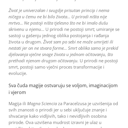
Život je univerzalan i svugdje prisutan princip i nema
ničega u čemu ne bi bilo života… U prirodi ništa nije
mrtvo… Ne postoji ništa tjelesno što ne bi imalo dušu
skrivenu u njemu…
U prirodi ne postoji smrt; umiranje se
sastoji u gašenju jednog oblika postojanja i rađanja
života u drugom.
Život sam po sebi ne može umrijeti ili
nestati jer on ne stvara forme… Smrt oblika samo je prekid
djelovanja vječne snage života u jednom očitovanju, što
prethodi njenom drugom očitovanju.
U prirodi ne postoji
smrt, postoji samo vječni proces transformacije i
evolucije.
Sva čuda magije ostvaruju se voljom, imaginacijom
i vjerom
Magija ili
Magna Sciencia
za Paracelzusa je uzvišenija od
svih znanosti o prirodi jer u sebi uključuje znanje i
shvaćanje kako vidljivih, tako i nevidljivih osobina
prirode. Ova uzvišena mudrost izravni je ulaz u