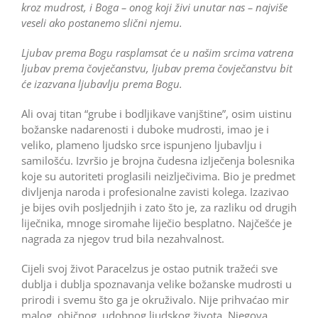
kroz mudrost, i Boga – onog koji živi unutar nas – najviše
veseli ako postanemo slični njemu.
Ljubav prema Bogu rasplamsat će u našim srcima vatrena
ljubav prema čovječanstvu, ljubav prema čovječanstvu bit
će izazvana ljubavlju prema Bogu.
Ali ovaj titan “grube i bodljikave vanjštine”, osim uistinu
božanske nadarenosti i duboke mudrosti, imao je i
veliko, plameno ljudsko srce ispunjeno ljubavlju i
samilošću. Izvršio je brojna čudesna izlječenja bolesnika
koje su autoriteti proglasili neizlječivima. Bio je predmet
divljenja naroda i profesionalne zavisti kolega. Izazivao
je bijes ovih posljednjih i zato što je, za razliku od drugih
liječnika, mnoge siromahe liječio besplatno. Najčešće je
nagrada za njegov trud bila nezahvalnost.
Cijeli svoj život Paracelzus je ostao putnik tražeći sve
dublja i dublja spoznavanja velike božanske mudrosti u
prirodi i svemu što ga je okruživalo. Nije prihvaćao mir
malog, običnog, udobnog ljudskog života. Njegova