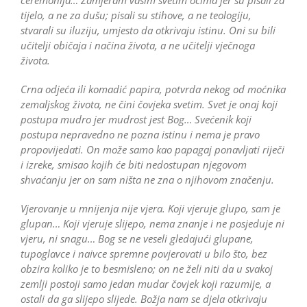
ceremonija… Zamjeram vašim svetim ocima jer su pisali za
tijelo, a ne za dušu; pisali su stihove, a ne teologiju,
stvarali su iluziju, umjesto da otkrivaju istinu. Oni su bili
učitelji običaja i načina života, a ne učitelji vječnoga
života.
Crna odjeća ili komadić papira, potvrda nekog od moćnika
zemaljskog života, ne čini čovjeka svetim. Svet je onaj koji
postupa mudro jer mudrost jest Bog… Svećenik koji
postupa nepravedno ne pozna istinu i nema je pravo
propovijedati. On može samo kao papagaj ponavljati riječi
i izreke, smisao kojih će biti nedostupan njegovom
shvaćanju jer on sam ništa ne zna o njihovom značenju.
Vjerovanje u mnijenja nije vjera. Koji vjeruje glupo, sam je
glupan… Koji vjeruje slijepo, nema znanje i ne posjeduje ni
vjeru, ni snagu… Bog se ne veseli gledajući glupane,
tupoglavce i naivce spremne povjerovati u bilo što, bez
obzira koliko je to besmisleno; on ne želi niti da u svakoj
zemlji postoji samo jedan mudar čovjek koji razumije, a
ostali da ga slijepo slijede. Božja nam se djela otkrivaju