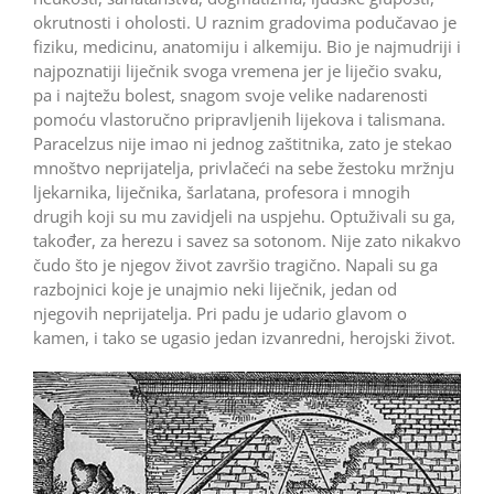
okrutnosti i oholosti. U raznim gradovima podučavao je
fiziku, medicinu, anatomiju i alkemiju. Bio je najmudriji i
najpoznatiji liječnik svoga vremena jer je liječio svaku,
pa i najtežu bolest, snagom svoje velike nadarenosti
pomoću vlastoručno pripravljenih lijekova i talismana.
Paracelzus nije imao ni jednog zaštitnika, zato je stekao
mnoštvo neprijatelja, privlačeći na sebe žestoku mržnju
ljekarnika, liječnika, šarlatana, profesora i mnogih
drugih koji su mu zavidjeli na uspjehu. Optuživali su ga,
također, za herezu i savez sa sotonom. Nije zato nikakvo
čudo što je njegov život završio tragično. Napali su ga
razbojnici koje je unajmio neki liječnik, jedan od
njegovih neprijatelja. Pri padu je udario glavom o
kamen, i tako se ugasio jedan izvanredni, herojski život.