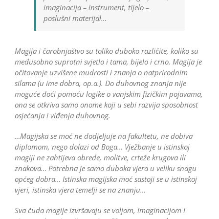
imaginacija – instrument, tijelo –
poslušni materijal…
Magija i čarobnjaštvo su toliko duboko različite, koliko su
međusobno suprotni svjetlo i tama, bijelo i crno. Magija je
očitovanje uzvišene mudrosti i znanja o natprirodnim
silama (u ime dobra, op.a.). Do duhovnog znanja nije
moguće doći pomoću logike o vanjskim fizičkim pojavama,
ona se otkriva samo onome koji u sebi razvija sposobnost
osjećanja i viđenja duhovnog.
…Magijska se moć ne dodjeljuje na fakultetu, ne dobiva
diplomom, nego dolazi od Boga… Vježbanje u istinskoj
magiji ne zahtijeva obrede, molitve, crteže krugova ili
znakova… Potrebna je samo duboka vjera u veliku snagu
općeg dobra… Istinska magijska moć sastoji se u istinskoj
vjeri, istinska vjera temelji se na znanju…
Sva čuda magije izvršavaju se voljom, imaginacijom i