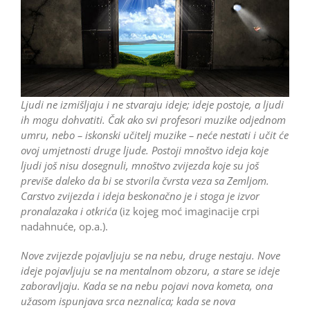
Ljudi ne izmišljaju i ne stvaraju ideje; ideje postoje, a ljudi
ih mogu dohvatiti. Čak ako svi profesori muzike odjednom
umru, nebo – iskonski učitelj muzike – neće nestati i učit će
ovoj umjetnosti druge ljude. Postoji mnoštvo ideja koje
ljudi još nisu dosegnuli, mnoštvo zvijezda koje su još
previše daleko da bi se stvorila čvrsta veza sa Zemljom.
Carstvo zvijezda i ideja beskonačno je i stoga je izvor
pronalazaka i otkrića
(iz kojeg moć imaginacije crpi
nadahnuće, op.a.).
Nove zvijezde pojavljuju se na nebu, druge nestaju. Nove
ideje pojavljuju se na mentalnom obzoru, a stare se ideje
zaboravljaju. Kada se na nebu pojavi nova kometa, ona
užasom ispunjava srca neznalica; kada se nova