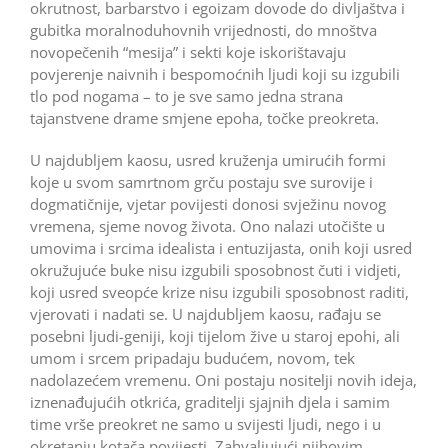
okrutnost, barbarstvo i egoizam dovode do divljaštva i
gubitka moralno­duhovnih vrijednosti, do mnoštva
novopečenih “mesija” i sekti koje iskorištavaju
povjerenje naivnih i bespomoćnih ljudi koji su izgubili
tlo pod nogama – to je sve samo jedna strana
tajanstvene drame smjene epoha, točke preokreta.
U najdubljem kaosu, usred kruženja umirućih formi
koje u svom samrtnom grču postaju sve surovije i
dogmatičnije, vjetar povijesti donosi svježinu novog
vremena, sjeme novog života. Ono nalazi utočište u
umovima i srcima idealista i entuzijasta, onih koji usred
okružujuće buke nisu izgubili sposobnost čuti i vidjeti,
koji usred sveopće krize nisu izgubili sposobnost raditi,
vjerovati i nadati se. U najdubljem kaosu, rađaju se
posebni ljudi-geniji, koji tijelom žive u staroj epohi, ali
umom i srcem pripadaju budućem, novom, tek
nadolazećem vremenu. Oni postaju nositelji novih ideja,
iznenađujućih otkrića, graditelji sjajnih djela i samim
time vrše preokret ne samo u svijesti ljudi, nego i u
okretanju kotača povijesti. Zahvaljujući njihovim