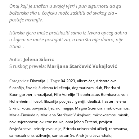
Onaj koji je snažan u svojoj vjeri i pun sigurnosti da ga
božanska sila u čovjeku može zaštititi od svakog zla –
postaje neranjiv.
Istinska vjera može proizlaziti samo iz izvora općeg dobra
u kojem ne može postojati zlo, a ono što nije dobro, nije
Istina…
Autor:
Jelena Sikirić
S ruskog prevela:
Marijana Starčević Vukajlović
Categories:
Filozofija
|
Tags:
04-2023
,
alkemičar
,
Aristotelova
filozofija
,
čovjek
,
čudesna izlječenja
,
dogmatizam
,
duh
,
Eberhard
Baumgartner
,
entuzijasti
,
Filip Aurelije Theophrastus Bombastus von
Hohenheim
,
filozof
,
filozofija povijesti
,
geniji
,
idealisti
,
Iliaster
,
Jelena
Sikirić
,
kotač povijesti
,
liječnik
,
magija
,
Magna Sciencia
,
makrokozmos
,
Maria-Einsiedeln
,
Marijana Starčević Vukajlović
,
mikrokozmos
,
mistik
,
novi svjetonazor
,
okultne nauke
,
opat Johan Tritemi
,
povijest
čovječanstva
,
princip evolucije
,
Priroda univerzalni učitelj
,
renesansa
,
samostalno istraživanje
,
samostan Sv. Andrije u Levanthalu
,