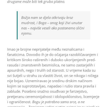
drugome može biti tek grubo platno.
Božja nam se djela otkrivaju kroz
mudrost, i Boga – onog koji živi unutar
nas – najviše veseli ako postanemo slični
njemu.
Imao je brojne neprijatelje među neznalicama i
fanaticima. Dovodio ih je do očajanja razobličavanjem i
kritikom široko raširenih i duboko ukorijenjenih pred­
rasuda i znanstvenih besmislica, ne samo zastarjelih i
apsurdnih, nego i trulih od starosti. U vrijeme kada su
svi šutjeli u strahu za vlastiti život, on se nikoga i ničega
nije bojao. Uznemiravao je sredinu drskim načinom
kojim se suprotstavljao, napadao i rušio stara pravila i
zablude. Posebno snažno osuđivao je farizejstvo,
pretjeranu ceremonijalnost i idolopoklonstvo, licemjerje
i ograničenost.
Bogu je potrebno samo srce, a ne