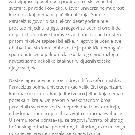
zadivljujuće sposobnosti prodiranja u skrivenu bit
svemira, prirode i čovjeka, u izvor univerzalne mudrosti
kozmosa koji nema ni početka ni kraja. Sam je
Paracelzus govorio da tijekom deset godina nije
pročitao ni jednu knjigu, a njegovi su učenici tvrdili da
im je diktirao čitave tomove svojih radova ne koristeći
pritom nikakve zapise i bilješke. Njegovo je učenje sve­
obuhvatno, složeno i duboko, te je praktički nemoguće
spomenuti sve u jednom članku. Iz tog ćemo razloga
navesti samo nekoliko istaknutih, ključnih točaka
njegova djela.
Nastavljajući učenje mnogih drevnih filozofa i mistika,
Paracelzus poima univerzum kao veliki živi organizam,
kao makrokozmos, kao jedinstvenu cjelinu koja nema ni
početka ni kraja. On govori o beskonačnom broju
paralelnih svjetova koji se neprekidno trans­formiraju, i
o beskonačnom broju oblika života i principa evolucije.
U svemu tome odražavaju se tragovi
Iliastera
, okultnog
božanskog principa, prvobitnog i istinskog uzroka svega
postojećeg, vječne stvaralačke snage, tvorca