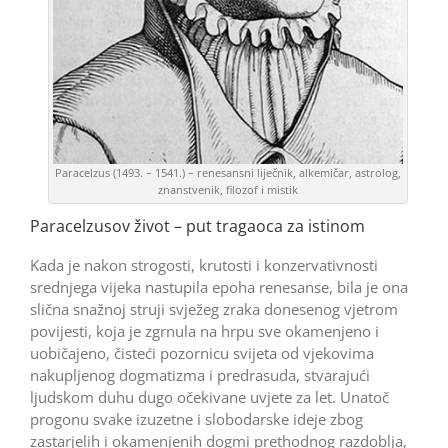
Paracelzus (1493. – 1541.) – renesansni liječnik, alkemičar, astrolog,
znanstvenik, filozof i mistik
Paracelzusov život – put tragaoca za istinom
Kada je nakon strogosti, krutosti i konzervativnosti
srednjega vijeka nastupila epoha renesanse, bila je ona
slična snažnoj struji svježeg zraka donesenog vjetrom
povijesti, koja je zgrnula na hrpu sve okamenjeno i
uobičajeno, čisteći pozornicu svijeta od vjekovima
nakupljenog dogmatizma i predrasuda, stvarajući
ljudskom duhu dugo očekivane uvjete za let. Unatoč
progonu svake izuzetne i slobodarske ideje zbog
zastarjelih i okamenjenih dogmi prethodnog razdoblja,