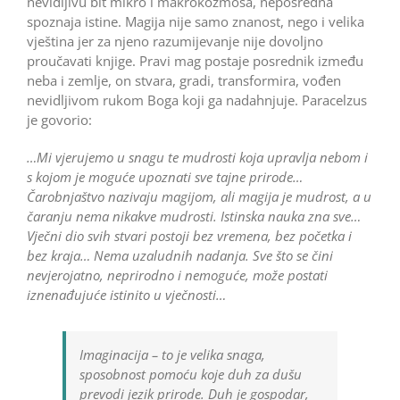
nevidljivu bit mikro i makrokozmosa, neposredna
spoznaja istine. Magija nije samo znanost, nego i velika
vještina jer za njeno razumijevanje nije dovoljno
proučavati knjige. Pravi mag postaje posrednik između
neba i zemlje, on stvara, gradi, transformira, vođen
nevidljivom rukom Boga koji ga nadahnjuje. Paracelzus
je govorio:
…Mi vjerujemo u snagu te mudrosti koja upravlja nebom i
s kojom je moguće upoznati sve tajne prirode…
Čarobnjaštvo nazivaju magijom, ali magija je mudrost, a u
čaranju nema nikakve mudrosti. Istinska nauka zna sve…
Vječni dio svih stvari postoji bez vremena, bez početka i
bez kraja… Nema uzaludnih nadanja. Sve što se čini
nevjerojatno, neprirodno i nemoguće, može postati
iznenađujuće istinito u vječnosti…
Imaginacija – to je velika snaga,
sposobnost pomoću koje duh za dušu
prevodi jezik prirode. Duh je gospodar,