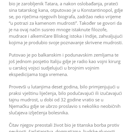
bio je zarobljenik Tatara, a nakon oslobađanja, prateći
sina tatarskog kana, otputovao je u Konstantinopol, gdje
se, po riječima njegovih biografa, zadržao neko vrijeme
“u potrazi za kamenom mudrosti”. Također se govori da
je na ovaj način susreo mnoge istaknute filozofe,
mudrace i alkemičare Bliskog istoka i Indije, zahvaljujući
kojima je produbio svoje poznavanje skrivene mudrosti.
Putovao je po balkanskim i podunavskim zemljama te
još jednom posjetio Italiju gdje je radio kao vojni kirurg
u carskoj vojsci sudjelujući u brojnim vojnim
ekspedicijama toga vremena.
Provevši u lutanjima deset godina, bilo primjenjujući u
praksi vještinu liječenja, bilo podučavajući ili izučavajući
tajnu mudrost, u dobi od 32 godine vratio se u
Njemačku gdje se ubrzo proslavio s nekoliko neobičnih
slučajeva izlječenja bolesnika.
Čitav njegov preostali život bio je titanska borba protiv
neukosti, šarlatanstva, dogmatizma, ljudske gluposti,