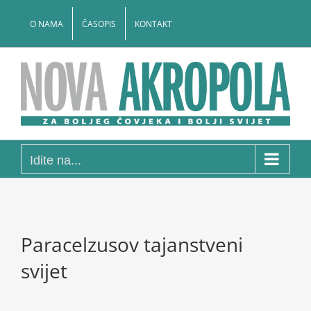
Skip
to
O NAMA
ČASOPIS
KONTAKT
content
Idite na...
Paracelzusov tajanstveni
svijet