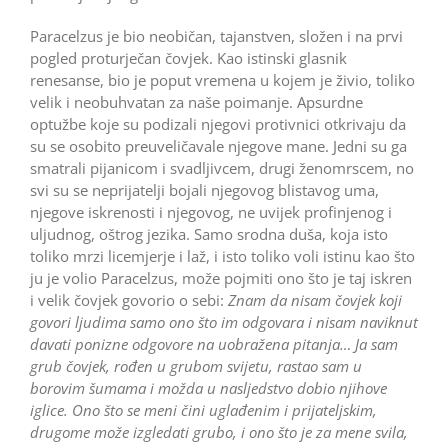
Paracelzus je bio neobičan, tajanstven, složen i na prvi
pogled proturječan čovjek. Kao istinski glasnik
renesanse, bio je poput vremena u kojem je živio, toliko
velik i neobuhvatan za naše poimanje. Apsurdne
optužbe koje su podizali njegovi protivnici otkrivaju da
su se osobito preuveličavale njegove mane. Jedni su ga
smatrali pijanicom i svadljivcem, drugi ženomrscem, no
svi su se neprijatelji bojali njegovog blistavog uma,
njegove iskrenosti i njegovog, ne uvijek profinjenog i
uljudnog, oštrog jezika. Samo srodna duša, koja isto
toliko mrzi licemjerje i laž, i isto toliko voli istinu kao što
ju je volio Paracelzus, može pojmiti ono što je taj iskren
i velik čovjek govorio o sebi:
Znam da nisam čovjek koji
govori ljudima samo ono što im odgovara i nisam naviknut
davati ponizne odgovore na uobražena pitanja… Ja sam
grub čovjek, rođen u grubom svijetu, rastao sam u
borovim šumama i možda u nasljedstvo dobio njihove
iglice. Ono što se meni čini uglađenim i prijateljskim,
drugome može izgledati grubo, i ono što je za mene svila,