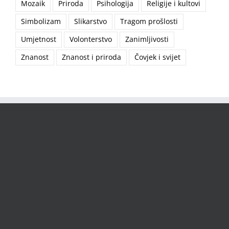
Mozaik
Priroda
Psihologija
Religije i kultovi
Simbolizam
Slikarstvo
Tragom prošlosti
Umjetnost
Volonterstvo
Zanimljivosti
Znanost
Znanost i priroda
Čovjek i svijet