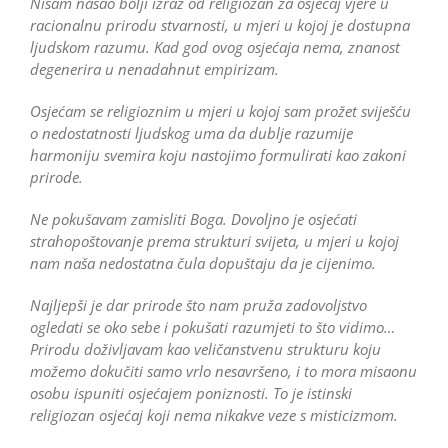
Nisam našao bolji izraz od religiozan za osjećaj vjere u
racionalnu prirodu stvarnosti, u mjeri u kojoj je dostupna
ljudskom razumu. Kad god ovog osjećaja nema, znanost
degenerira u nenadahnut empirizam.
Osjećam se religioznim u mjeri u kojoj sam prožet sviješću
o nedostatnosti ljudskog uma da dublje razumije
harmoniju svemira koju nastojimo formulirati kao zakoni
prirode.
Ne pokušavam zamisliti Boga. Dovoljno je osjećati
strahopoštovanje prema strukturi svijeta, u mjeri u kojoj
nam naša nedostatna čula dopuštaju da je cijenimo.
Najljepši je dar prirode što nam pruža zadovoljstvo
ogledati se oko sebe i pokušati razumjeti to što vidimo…
Prirodu doživljavam kao veličanstvenu strukturu koju
možemo dokučiti samo vrlo nesavršeno, i to mora misaonu
osobu ispuniti osjećajem poniznosti. To je istinski
religiozan osjećaj koji nema nikakve veze s misticizmom.