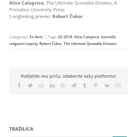
Alice Calaprice
, The Ultimate Quotable Einstein, A
Princeton University Press
S engleskog preveo:
Robert Čokor
Categories:
Ex libris
|
Tags:
02-2018
,
Alice Calaprice
,
kozmički
religiozni osjećaj
,
Robert Čokor
,
The Ultimate Quotable Einstein
Podijelite ovu priču, odaberite vašu platformu!
Facebook
Twitter
Reddit
LinkedIn
WhatsApp
Telegram
Tumblr
Pinterest
Vk
Email
TRAŽILICA