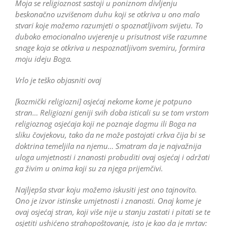
Moja se religioznost sastoji u poniznom divljenju
beskonačno uzvišenom duhu koji se otkriva u ono malo
stvari koje možemo razumjeti o spoznatljivom svijetu. To
duboko emocionalno uvjerenje u prisutnost više razumne
snage koja se otkriva u nespoznatljivom svemiru, formira
moju ideju Boga.
Vrlo je teško objasniti ovaj
[kozmički religiozni] osjećaj nekome kome je potpuno
stran… Religiozni geniji svih doba isticali su se tom vrstom
religioznog osjećaja koji ne poznaje dogmu ili Boga na
sliku čovjekovu, tako da ne može postojati crkva čija bi se
doktrina temeljila na njemu… Smatram da je najvažnija
uloga umjetnosti i znanosti probuditi ovaj osjećaj i održati
ga živim u onima koji su za njega prijemčivi.
Najljepša stvar koju možemo iskusiti jest ono tajnovito.
Ono je izvor istinske umjetnosti i znanosti. Onaj kome je
ovaj osjećaj stran, koji više nije u stanju zastati i pitati se te
osjetiti ushićeno strahopoštovanje, isto je kao da je mrtav: