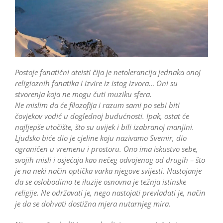
Postoje fanatični ateisti čija je netolerancija jednaka onoj
religioznih fanatika i izvire iz istog izvora… Oni su
stvorenja koja ne mogu čuti muziku sfera.
Ne mislim da će filozofija i razum sami po sebi biti
čovjekov vodič u doglednoj budućnosti. Ipak, ostat će
najljepše utočište, što su uvijek i bili izabranoj manjini.
Ljudsko biće dio je cjeline koju nazivamo Svemir, dio
ograničen u vremenu i prostoru. Ono ima iskustvo sebe,
svojih misli i osjećaja kao nečeg odvojenog od drugih – što
je na neki način optička varka njegove svijesti. Nastojanje
da se oslobodimo te iluzije osnovna je težnja istinske
religije. Ne održavati je, nego nastojati prevladati je, način
je da se dohvati dostižna mjera nutarnjeg mira.