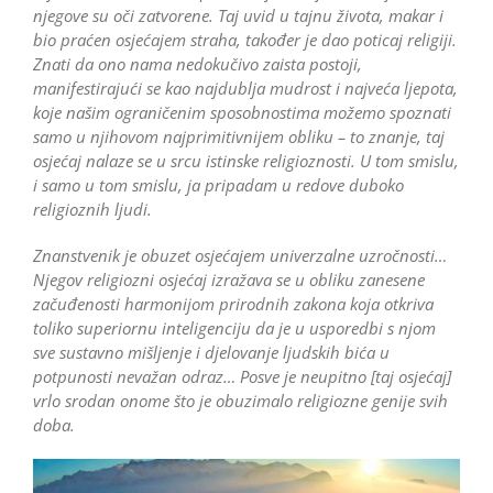
njegove su oči zatvorene. Taj uvid u tajnu života, makar i
bio praćen osjećajem straha, također je dao poticaj religiji.
Znati da ono nama nedokučivo zaista postoji,
manifestirajući se kao najdublja mudrost i najveća ljepota,
koje našim ograničenim sposobnostima možemo spoznati
samo u njihovom najprimitivnijem obliku – to znanje, taj
osjećaj nalaze se u srcu istinske religioznosti. U tom smislu,
i samo u tom smislu, ja pripadam u redove duboko
religioznih ljudi.
Znanstvenik je obuzet osjećajem univerzalne uzročnosti…
Njegov religiozni osjećaj izražava se u obliku zanesene
začuđenosti harmonijom prirodnih zakona koja otkriva
toliko superiornu inteligenciju da je u usporedbi s njom
sve sustavno mišljenje i djelovanje ljudskih bića u
potpunosti nevažan odraz… Posve je neupitno [taj osjećaj]
vrlo srodan onome što je obuzimalo religiozne genije svih
doba.