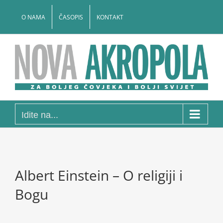
Skip
to
O NAMA
ČASOPIS
KONTAKT
content
Idite na...
Albert Einstein – O religiji i
Bogu