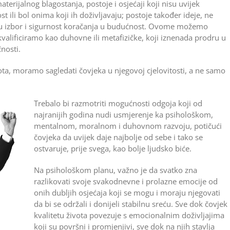
erijalnog blagostanja, postoje i osjećaji koji nisu uvijek
st ili bol onima koji ih doživljavaju; postoje također ideje, ne
vaju izbor i sigurnost koračanja u budućnost. Ovome možemo
kvalificiramo kao duhovne ili metafizičke, koji iznenada prodru u
nosti.
ivota, moramo sagledati čovjeka u njegovoj cjelovitosti, a ne samo
Trebalo bi razmotriti mogućnosti odgoja koji od
najranijih godina nudi usmjerenje ka psihološkom,
mentalnom, moralnom i duhovnom razvoju, potičući
čovjeka da uvijek daje najbolje od sebe i tako se
ostvaruje, prije svega, kao bolje ljudsko biće.
Na psihološkom planu, važno je da svatko zna
razlikovati svoje svakodnevne i prolazne emocije od
onih dubljih osjećaja koji se mogu i moraju njegovati
da bi se održali i donijeli stabilnu sreću. Sve dok čovjek
kvalitetu života povezuje s emocionalnim doživljajima
koji su površni i promjenjivi, sve dok na njih stavlja