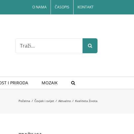
O NAMA
ČASOPIS
KONTAKT
Search
for:
ST I PRIRODA
MOZAIK
Početna
/
Čovjek i svijet
/
Aktualno
/
Kvaliteta života