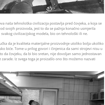
va naša tehno­loška civilizacija postavlja pred čovjeka, a koja se
ma od svojih proizvoda, jest to da se pažnja konačno usmjerila
svakog civilizacijskog modela, bio on tehnološki ili ne.
učka da je kvaliteta materijalne proizvodnje utoliko bolja ukoliko
sko biće. Tome u prilog govori i činjenica da sami strojevi nisu u
 to da čovjeku, da bi bio sretan, nije dovoljan samo jednostavan
e zarade. Iz svega toga je proizašlo ono što možemo nazva­ti