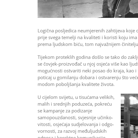
Logična posljedica neumje­re­nih zahtijeva koje o
prije svega temelji na kvaliteti i koristi koju i
prema ljudskom biću, tom najvažnijem činitelju 
Tijekom proteklih godina došlo se tako do zaklj
se čovjek-proizvođač u njoj osjeća više kao ljud
mogućnosti ostvariti neki posao do kraja, kao i
poticaj u gomilanju dobara i ­ostvarenju što već
modom poboljšanja kva­litete života.
U cijelom svijetu, u tisućama velikih,
malih i srednjih poduzeća, pokreću
se kampanje za podiza­nje
samopouzdanosti, svjesnije učinko­
vitosti, osjećaja sudjelovanja i odgo­
vornosti, za razvoj međuljudskih
odnosa i korektne komunikacije