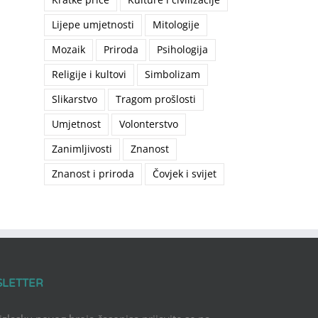
Lijepe umjetnosti
Mitologije
Mozaik
Priroda
Psihologija
Religije i kultovi
Simbolizam
Slikarstvo
Tragom prošlosti
Umjetnost
Volonterstvo
Zanimljivosti
Znanost
Znanost i priroda
Čovjek i svijet
SLETTER