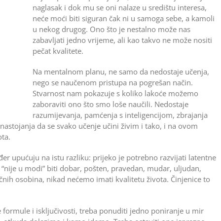
naglasak i dok mu se oni nalaze u središtu interesa,
neće moći biti siguran čak ni u samoga sebe, a kamoli
u nekog drugog. Ono što je nestalno može nas
zabavljati jedno vrijeme, ali kao takvo ne može nositi
pečat kvalitete.
Na mentalnom planu, ne samo da nedostaje učenja,
nego se naučenom pristupa na pogrešan način.
Stvarnost nam pokazuje s koliko lakoće možemo
zaboraviti ono što smo loše naučili. Nedostaje
razumijevanja, pamćenja s inteligencijom, zbrajanja
e nastojanja da se svako učenje učini živim i tako, i na ovom
ta.
 upućuju na istu razliku: prijeko je potrebno razvijati latentne
o “nije u modi” biti dobar, pošten, pravedan, mudar, uljudan,
ičnih osobina, nikad nećemo imati kvalitetu života. Činjenice to
ormule i isključivosti, treba ponuditi jedno poniranje u mir