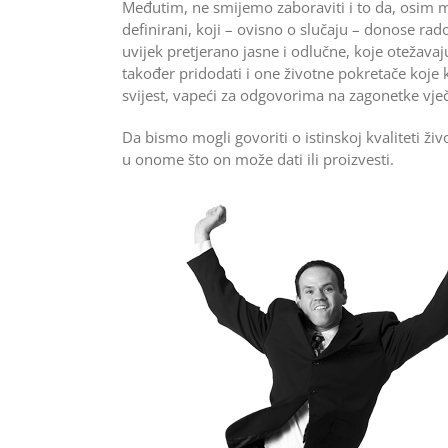
Međutim, ne smijemo zaboraviti i to da, osim mat
definirani, koji – ovisno o slučaju – donose rado
uvijek pretje­rano jasne i odlučne, koje oteža
također pridoda­ti i one životne pokretače koje 
svijest, vapeći za odgovorima na za­gonetke vječ
Da bismo mogli govoriti o istin­skoj kvaliteti ž
u onome što on može dati ili proizvesti.