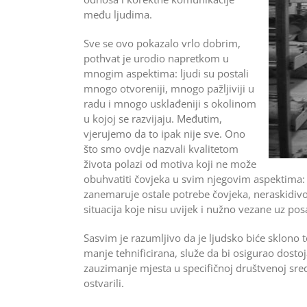
među ljudima.
Sve se ovo pokazalo vrlo dobrim,
pothvat je urodio napretkom u
mnogim aspektima: ljudi su postali
mnogo otvoreniji, mnogo pažljiviji u
radu i mnogo usklađeniji s okolinom
u kojoj se razvijaju. Međutim,
vjerujemo da to ipak nije sve. Ono
što smo ovdje nazvali kvalitetom
života polazi od motiva koji ne može
obuhvatiti čovjeka u svim njegovim aspektima: 
zanemaruje ostale potrebe čovjeka, neraskidiv
situacija koje nisu uvijek i nužno vezane uz pos
Sasvim je razumljivo da je ljudsko biće sklono t
manje tehnificirana, služe da bi osigu­rao dost
zauzimanje mjesta u specifičnoj društvenoj sredi
ostvarili.