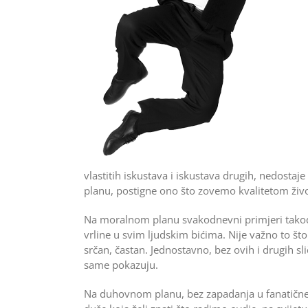
vlastitih iskustava i iskustava drugih, nedostaj
planu, postigne ono što zovemo kvalitetom živo
Na moralnom planu svakodnevni primjeri također
vrline u svim ljudskim bićima. Nije važno to št
srčan, častan. Jednostavno, bez ovih i drugih sl
same pokazuju.
Na duhovnom planu, bez zapa­danja u fanatične f