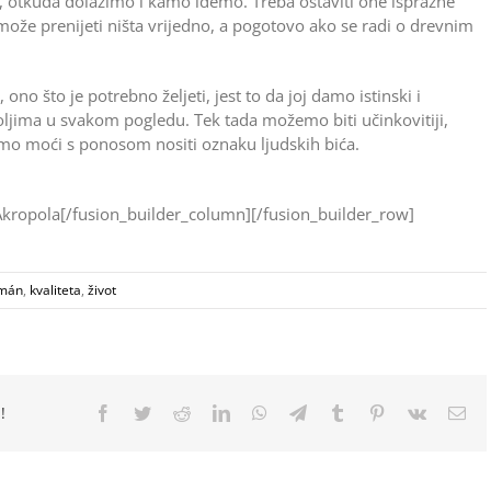
tu, otkuda dolazimo i kamo idemo. Treba ostaviti one isprazne
že prenijeti ništa vrijedno, a pogotovo ako se radi o drevnim
ono što je potrebno željeti, jest to da joj damo istinski i
boljima u svakom pogledu. Tek tada možemo biti učinkovitiji,
 ćemo moći s ponosom nositi oznaku ljudskih bića.
kropola[/fusion_builder_column][/fusion_builder_row]
zmán
,
kvaliteta
,
život
!
Facebook
Twitter
Reddit
LinkedIn
WhatsApp
Telegram
Tumblr
Pinterest
Vk
Ema