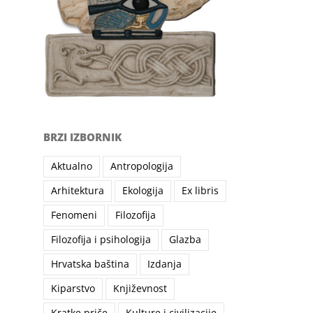
BRZI IZBORNIK
Aktualno
Antropologija
Arhitektura
Ekologija
Ex libris
Fenomeni
Filozofija
Filozofija i psihologija
Glazba
il
Hrvatska baština
Izdanja
Kiparstvo
Književnost
Kratke priče
Kulture i civilizacije