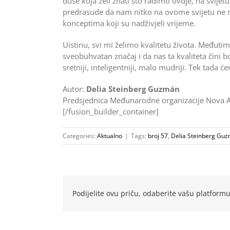
duše koja želi znati što radimo ovdje, na svije
predrasude da nam nitko na ovome svijetu ne mo
konceptima koji su nadživjeli vrijeme.
Uistinu, svi mi želimo kvalitetu života. Međutim, 
sveobuhvatan značaj i da nas ta kvaliteta čini 
sretniji, inteligentniji, malo mudriji. Tek tada
Autor:
Delia Steinberg Guzmán
Predsjednica Međunarodne organizacije Nova A
[/fusion_builder_container]
Categories:
Aktualno
|
Tags:
broj 57
,
Delia Steinberg Gu
Podijelite ovu priču, odaberite vašu platformu