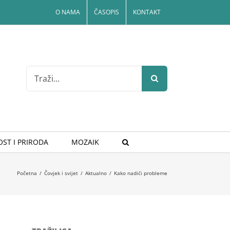
O NAMA
ČASOPIS
KONTAKT
Search
for:
ST I PRIRODA
MOZAIK
Početna
/
Čovjek i svijet
/
Aktualno
/
Kako nadići probleme