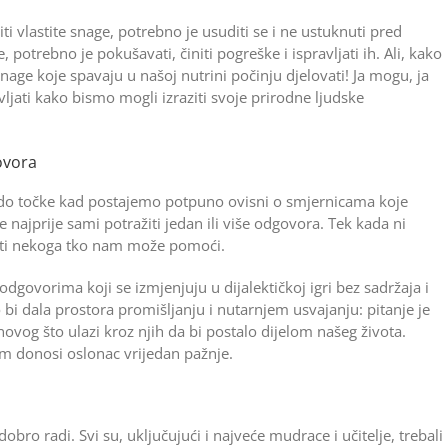
ti vlastite snage, potrebno je usuditi se i ne ustuknuti pred
otrebno je pokušavati, činiti pogreške i ispra­vljati ih. Ali, kako
age koje spavaju u našoj nutrini počinju djelovati! Ja mogu, ja
jati kako bismo mogli izraziti svoje prirodne ljudske
ovora
ti do točke kad postajemo potpuno ovisni o smjernicama koje
e najprije sami potražiti jedan ili više odgovora. Tek kada ni
ažiti nekoga tko nam može pomoći.
odgovorima koji se izmjenjuju u dijalektičkoj igri bez sadržaja i
bi dala pro­stora promišljanju i nutarnjem ­usvajanju: pitanje je
vog što ulazi kroz njih da bi postalo dijelom našeg života.
 do­nosi oslonac vrijedan pažnje.
ro radi. Svi su, uključujući i najveće mudrace i učitelje, trebali