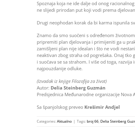
Spoznaja koja ne ide dalje od onog racionalnog
ne slijedi prirodan put koji vodi prema djelovan
Drugi neophodan korak da bi karma ispunila svo
Znamo da smo suočeni s određenom životnom p
pripremiti plan djelovanja i primijeniti ga u pra
zamišljeni plan nije idealan i što ne vodi nestan
neaktivan zbog straha od pogrešaka. Onaj tko gri
i suočava se sa strahom. I više od toga, razvij
najpouzdanije odluke.
(Izvadak iz knjige Filozofija za život)
Autor:
Delia Steinberg Guzmán
Predsjednica Međunarodne organizacije Nova 
Sa španjolskog preveo
Krešimir Andjel
Categories:
Aktualno
|
Tags:
broj 66
,
Delia Steinberg Gu