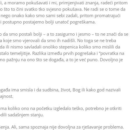
i, a moramo pokušavati i mi, primjenjivati znanja, radeći pritom
o što to čini svatko tko svjesno pokušava. Ne radi se o tome da
sti, nego onako kako smo sami sebi zadali, pritom promatrajući
 ili postupno postajemo bolji unatoč pogreškama.
da smo postali bolji – a to zasigurno i jesmo – to ne znači da se
 koje smo vjerovali da smo ih nadišli. No toga se ne treba
 da ili nismo savladali onoliko stepenica koliko smo mislili da
ostalo temeljitije. Razlika između prvih pogrešaka i “povratka na
mo pažnju na ono što se događa, a to je već puno. Dovoljno je
gađa ima smisla i da sudbina, život, Bog ili kako god nazivali
čajnost.
a koliko ono na početku izgledalo teško, potrebno je otkriti
dili sadašnjem stanju.
enja. Ali, sama spoznaja nije dovoljna za rješavanje problema.