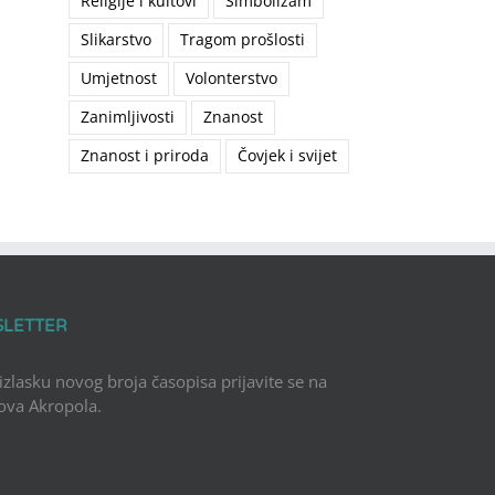
Religije i kultovi
Simbolizam
Slikarstvo
Tragom prošlosti
il
Umjetnost
Volonterstvo
Zanimljivosti
Znanost
Znanost i priroda
Čovjek i svijet
SLETTER
 izlasku novog broja časopisa prijavite se na
Nova Akropola.