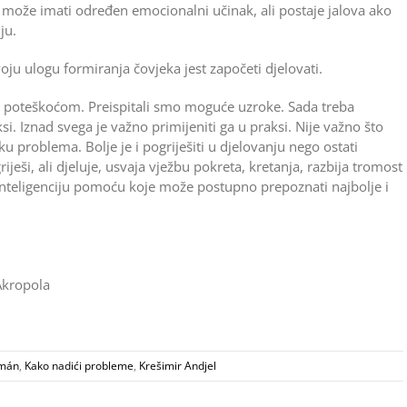
 može imati određen emocionalni učinak, ali postaje jalova ako
ju.
ju ulogu formiranja čovjeka jest započeti djelovati.
oteškoćom. Preispitali smo moguće uzroke. Sada treba
ksi. Iznad svega je važno primijeniti ga u praksi. Nije važno što
ku problema. Bolje je i pogriješiti u djelovanju nego ostati
ješi, ali djeluje, usvaja vježbu pokreta, kretanja, razbija tromost
a inteligenciju pomoću koje može postupno prepoznati najbolje i
Akropola
zmán
,
Kako nadići probleme
,
Krešimir Andjel