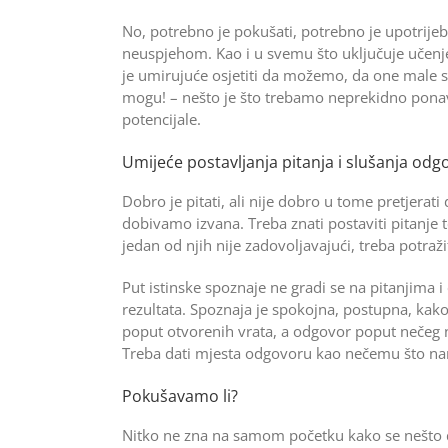
No, potrebno je pokušati, po­trebno je upotrijebi
neuspjehom. Kao i u svemu što uključuje učenje, p
je umirujuće osjetiti da možemo, da one male sn
mogu! – nešto je što trebamo neprekidno pona­vl
potencijale.
Umijeće postavljanja pitanja i slušanja odg
Dobro je pitati, ali nije dobro u tome pretjera
dobivamo izvana. Treba znati posta­viti pitanje t
jedan od njih nije zadovoljavajući, treba potr
Put istinske spoznaje ne gradi se na pitanjima i 
rezultata. Spoznaja je spokojna, postupna, kako 
poput otvorenih vrata, a odgovor poput nečeg no
Treba dati mjesta odgovoru kao nečemu što nam
Pokušavamo li?
Nitko ne zna na samom početku kako se nešto dob