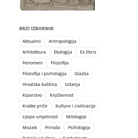
BRZI IZBORNIK
Aktualno
Antropologija
Arhitektura
Ekologija
Ex libris
Fenomeni
Filozofija
Filozofija i psihologija
Glazba
Hrvatska baština
Izdanja
Kiparstvo
Književnost
Kratke priče
Kulture i civilizacije
Lijepe umjetnosti
Mitologije
Mozaik
Priroda
Psihologija