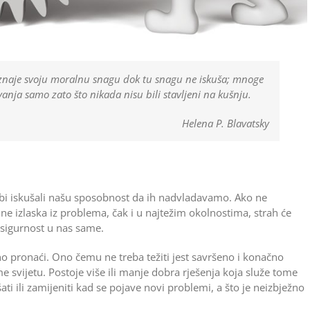
oznaje svoju moralnu snagu dok tu snagu ne iskuša; mnoge
nja samo zato što nikada nisu bili sta­vljeni na kušnju.
Helena P. Blavatsky
a bi iskušali našu sposobnost da ih nadvladavamo. Ako ne
ne izlaska iz problema, čak i u najtežim okolnostima, strah će
nesigurnost u nas same.
o pronaći. Ono čemu ne treba težiti jest savršeno i konačno
 svijetu. Postoje više ili manje dobra rješenja koja služe tome
i ili zamijeniti kad se pojave novi problemi, a što je neizbježno