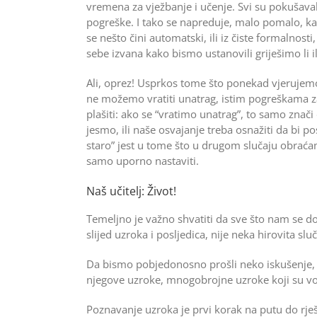
vremena za vježbanje i učenje. Svi su pokušaval
pogreške. I tako se napreduje, malo pomalo, ka
se nešto čini automatski, ili iz čiste formalno
sebe izvana kako bismo ustanovili griješimo li
Ali, oprez! Usprkos tome što ponekad vjerujemo 
ne možemo vratiti unatrag, istim pogreškama za
plašiti: ako se “vratimo unatrag”, to samo znači
jesmo, ili naše osvajanje treba osnažiti da bi p
staro” jest u tome što u drugom slučaju obraća
samo uporno nastaviti.
Naš učitelj: Život!
Temeljno je važno shvatiti da sve što nam se do
slijed uzroka i posljedica, nije neka hirovita slu
Da bismo pobjedonosno prošli neko iskušenje, m
njegove uzroke, mnogobroj­ne uzroke koji su vo
Poznavanje uzroka je prvi korak na putu do rješ