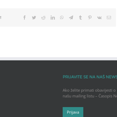
!
Facebook
Twitter
Reddit
LinkedIn
WhatsApp
Telegram
Tumblr
Pinterest
Vk
Ema
PRIJAVITE SE NA NAŠ NEW
Ako želite primati obavijesti o
našu mailing listu – Časopis 
Prijava